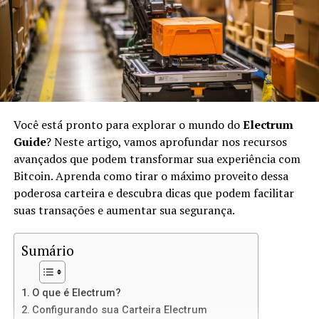
No IPFS, os arquivos são identificados por suas
hashes
únicas, em vez de endereços URL. Isso significa que,
quando você acessar um arquivo, estará acessando sua
versão exata, não importa onde ele esteja armazenado.
O IPFS usa conceitos de
peer-to-peer
(P2P) para
transferir arquivos diretamente entre os usuários.
Você está pronto para explorar o mundo do
Electrum
Vantagens de Usar IPFS para Sites
Guide
? Neste artigo, vamos aprofundar nos recursos
avançados que podem transformar sua experiência com
Estáticos
Bitcoin. Aprenda como tirar o máximo proveito dessa
poderosa carteira e descubra dicas que podem facilitar
Usar IPFS para hospedar sites estáticos oferece várias
suas transações e aumentar sua segurança.
vantagens:
Sumário
Descentralização:
Não há um único ponto de
falha, o que significa mais resiliência contra
ataques e censura.
O que é Electrum?
Velocidade:
Como os arquivos são distribuídos
Configurando sua Carteira Electrum