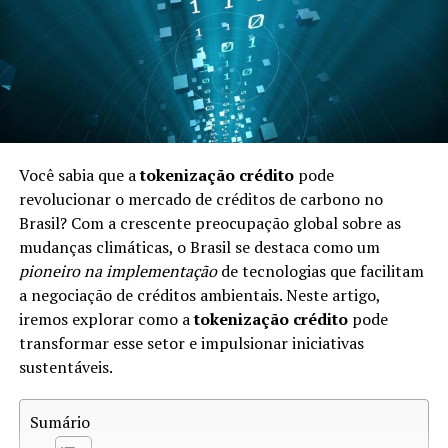
Estima-se que a extração irregular e ilegal de diamantes
de sangue tenha causado a morte de milhões de pessoas
ao longo das décadas. Esses diamantes impactam
comunidades inteiras, desestabilizando sociedades e
perpetuando a violência. O reconhecimento da
gravidade do problema levou a uma maior
conscientização e esforços por parte de organizações e
Você sabia que a
tokenização crédito
pode
governos para mitigar o impacto negativo destes
revolucionar o mercado de créditos de carbono no
minerais preciosos.
Brasil? Com a crescente preocupação global sobre as
Como Funciona o Rastreio de
mudanças climáticas, o Brasil se destaca como um
pioneiro na implementação
de tecnologias que facilitam
Diamantes
a negociação de créditos ambientais. Neste artigo,
iremos explorar como a
tokenização crédito
pode
O
rastreio de diamantes
é um processo que visa
transformar esse setor e impulsionar iniciativas
garantir a origem legítima dessas pedras preciosas.
sustentáveis.
Existem várias etapas no rastreamento, incluindo:
Sumário
Certificação:
O processo começa com a