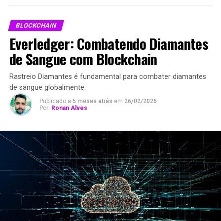
BLOCKCHAIN
Everledger: Combatendo Diamantes
de Sangue com Blockchain
Rastreio Diamantes é fundamental para combater diamantes
de sangue globalmente.
Publicado a
5 meses atrás
em
26/02/2026
Por:
Ronan Alves