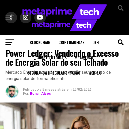
BLOCKCHAIN
CRIPTOMOEDAS
DEFI
BLOCKCHAIN
Power Ledger: Vendendo o Excesso
GUIAS E TUTORIAIS
METAVERSO
de Energia Solar do seu Telhado
SEGURANÇA E REGULAMENTAÇÃO
WEB 3.0
Mercado Energia: aprenda como vender seu excesso de
energia solar de forma eficiente.
Publicado a
5 meses atrás
em
25/02/2026
Por:
Ronan Alves