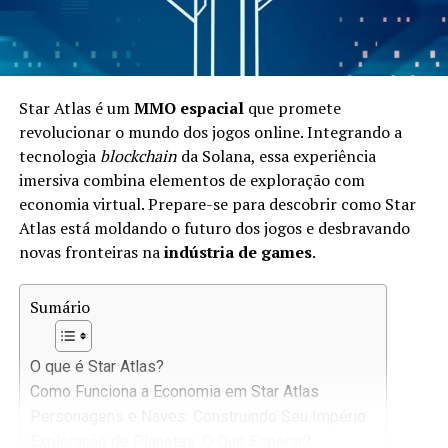
Star Atlas é um
MMO espacial
que promete
revolucionar o mundo dos jogos online. Integrando a
tecnologia
blockchain
da Solana, essa experiência
imersiva combina elementos de exploração com
economia virtual. Prepare-se para descobrir como Star
Atlas está moldando o futuro dos jogos e desbravando
novas fronteiras na
indústria de games
.
Sumário
O que é Star Atlas?
Como Funciona a Economia em Star Atlas
Personagens e Naves: Construindo Seu Império
Exploração de Planetas: O Que Esperar?