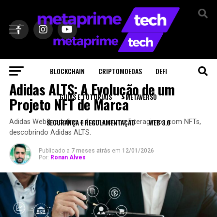
BLOCKCHAIN
CRIPTOMOEDAS
DEFI
METAVERSO
Adidas ALTS: A Evolução de um
GUIAS E TUTORIAIS
METAVERSO
Projeto NFT de Marca
SEGURANÇA E REGULAMENTAÇÃO
WEB 3.0
Adidas Web3 redefine a forma como interagimos com NFTs,
descobrindo Adidas ALTS.
Publicado a
7 meses atrás
em
12/01/2026
Por:
Ronan Alves