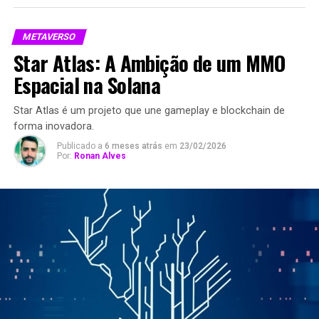
METAVERSO
Star Atlas: A Ambição de um MMO
Espacial na Solana
Star Atlas é um projeto que une gameplay e blockchain de
forma inovadora.
Publicado a
6 meses atrás
em
23/02/2026
Por:
Ronan Alves