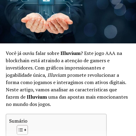
investir em um ecossistema econômico digital.
Como Funciona a Economia em Star
Atlas
A economia de Star Atlas é complexa e baseada em um
sistema de diferentes tipos de ativos digitais. Os
Você já ouviu falar sobre
Illuvium
? Este jogo AAA na
jogadores podem negociar
naves
,
planetóides
e outros
blockchain está atraindo a atenção de gamers e
bens dentro do jogo. Aqui estão alguns aspectos chave:
investidores. Com gráficos impressionantes e
jogabilidade única,
Illuvium
promete revolucionar a
Tokens:
Star Atlas utiliza dois tokens principais —
forma como jogamos e interagimos com ativos digitais.
ATLAS e POLIS. ATLAS é utilizado para transações
Neste artigo, vamos analisar as características que
gerais, enquanto POLIS representa a governança.
fazem de
Illuvium
uma das apostas mais emocionantes
no mundo dos jogos.
Mercado:
Os jogadores podem participar em um
mercado dinâmico onde vendem e compram ativos,
Sumário
influenciando os preços com base na oferta e
demanda.