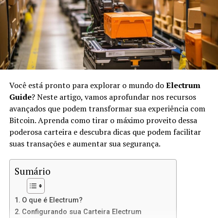
No IPFS, os arquivos são identificados por suas
hashes
únicas, em vez de endereços URL. Isso significa que,
quando você acessar um arquivo, estará acessando sua
versão exata, não importa onde ele esteja armazenado.
O IPFS usa conceitos de
peer-to-peer
(P2P) para
transferir arquivos diretamente entre os usuários.
Você está pronto para explorar o mundo do
Electrum
Vantagens de Usar IPFS para Sites
Guide
? Neste artigo, vamos aprofundar nos recursos
avançados que podem transformar sua experiência com
Estáticos
Bitcoin. Aprenda como tirar o máximo proveito dessa
poderosa carteira e descubra dicas que podem facilitar
Usar IPFS para hospedar sites estáticos oferece várias
suas transações e aumentar sua segurança.
vantagens:
Sumário
Descentralização:
Não há um único ponto de
falha, o que significa mais resiliência contra
ataques e censura.
O que é Electrum?
Velocidade:
Como os arquivos são distribuídos
Configurando sua Carteira Electrum