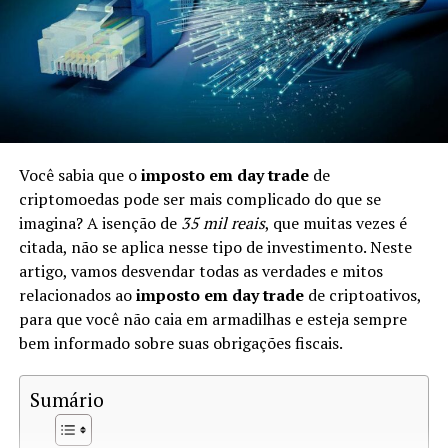
Impostos sobre Criptomoedas no
Brasil
No Brasil, a Receita Federal considera as criptomoedas
como
patrimônio
. Isso significa que, ao trocá-las, você
pode estar sujeito à tributação. As leis fiscais brasileiras
Você sabia que o
imposto em day trade
de
determinam que quaisquer ganhos gerados na venda ou
criptomoedas pode ser mais complicado do que se
troca de ativos digitais devem ser reportados e podem
imagina? A isenção de
35 mil reais
, que muitas vezes é
ser tributados.
citada, não se aplica nesse tipo de investimento. Neste
artigo, vamos desvendar todas as verdades e mitos
Quando a Troca de Criptomoedas é
relacionados ao
imposto em day trade
de criptoativos,
Tributável?
para que você não caia em armadilhas e esteja sempre
bem informado sobre suas obrigações fiscais.
A troca de criptomoedas é tributável quando ocorre um
ganho de capital. De acordo com a Receita Federal, você
Sumário
precisa calcular se o valor da criptomoeda recebida é
superior ao custo da criptomoeda que você deu. Se sim,