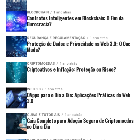
dentro do prazo de cinco anos após a data da
Variedade de ativos:
Existem diversas
entrega da declaração original.
BLOCKCHAIN
1 ano atrás
Contratos Inteligentes em Blockchain: O Fim da
criptomoedas para operar, permitindo
Pagamento de Imposto Devido:
O pagamento
Burocracia?
diversificação nas estratégias.
deve ser feito até a data limite estabelecida pela
Desvantagens:
Receita Federal.
SEGURANÇA E REGULAMENTAÇÃO
1 ano atrás
Proteção de Dados e Privacidade na Web 3.0: O Que
Consequências da Não Declaração
Muda?
Risco elevado:
O day trade é uma estratégia de
alto risco e pode levar a perdas significativas em
A não apresentação da declaração pode acarretar
CRIPTOMOEDAS
1 ano atrás
um curto período.
Criptoativos e Inflação: Proteção ou Risco?
diversas consequências, como:
Estresse emocional:
A pressão para tomar
decisões rápidas pode gerar estresse e
Multas:
Penalidades que podem variar de 1% a
WEB 3.0
1 ano atrás
ansiedade.
DApps para o Dia a Dia: Aplicações Práticas da Web
20% do valor do imposto devido.
3.0
Custos de transação:
Frequentemente, as taxas
Impedimentos:
Dificuldades para obter certidões,
de transação podem reduzir os lucros obtidos.
participar de licitações e realizar operações de
GUIAS E TUTORIAIS
1 ano atrás
Guia Completo para Adoção Segura de Criptomoedas
crédito.
Quais são as obrigações fiscais dos
no Dia a Dia
Investigação:
Maior probabilidade de ser alvo de
traders
auditoria pela Receita Federal.