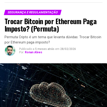
SEGURANÇA E REGULAMENTAÇÃO
Trocar Bitcoin por Ethereum Paga
Imposto? (Permuta)
Permuta Cripto é um tema que levanta dúvidas: Trocar Bitcoin
por Ethereum paga imposto?
Publicado a
5 meses atrás
em
28/02/2026
Por:
Ronan Alves