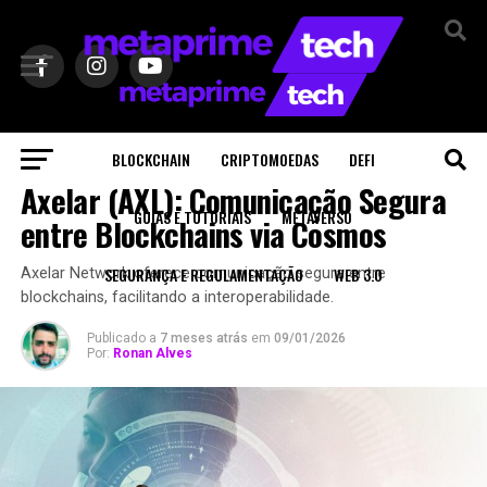
BLOCKCHAIN
CRIPTOMOEDAS
DEFI
BLOCKCHAIN
Axelar (AXL): Comunicação Segura
GUIAS E TUTORIAIS
METAVERSO
entre Blockchains via Cosmos
SEGURANÇA E REGULAMENTAÇÃO
WEB 3.0
Axelar Network oferece comunicação segura entre
blockchains, facilitando a interoperabilidade.
Publicado a
7 meses atrás
em
09/01/2026
Por:
Ronan Alves