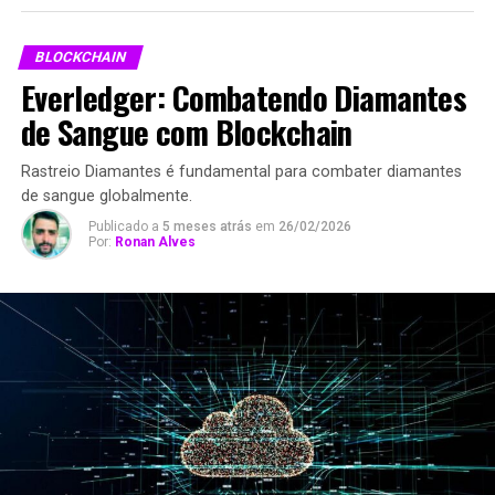
BLOCKCHAIN
Everledger: Combatendo Diamantes
de Sangue com Blockchain
Rastreio Diamantes é fundamental para combater diamantes
de sangue globalmente.
Publicado a
5 meses atrás
em
26/02/2026
Por:
Ronan Alves