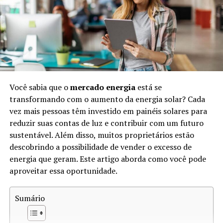
Estima-se que a extração irregular e ilegal de diamantes
de sangue tenha causado a morte de milhões de pessoas
ao longo das décadas. Esses diamantes impactam
comunidades inteiras, desestabilizando sociedades e
perpetuando a violência. O reconhecimento da
gravidade do problema levou a uma maior
conscientização e esforços por parte de organizações e
Você sabia que o
mercado energia
está se
governos para mitigar o impacto negativo destes
transformando com o aumento da energia solar? Cada
minerais preciosos.
vez mais pessoas têm investido em painéis solares para
Como Funciona o Rastreio de
reduzir suas contas de luz e contribuir com um futuro
sustentável. Além disso, muitos proprietários estão
Diamantes
descobrindo a possibilidade de vender o excesso de
energia que geram. Este artigo aborda como você pode
O
rastreio de diamantes
é um processo que visa
aproveitar essa oportunidade.
garantir a origem legítima dessas pedras preciosas.
Existem várias etapas no rastreamento, incluindo:
Sumário
Certificação:
O processo começa com a