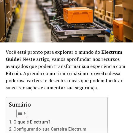
No IPFS, os arquivos são identificados por suas
hashes
únicas, em vez de endereços URL. Isso significa que,
quando você acessar um arquivo, estará acessando sua
versão exata, não importa onde ele esteja armazenado.
O IPFS usa conceitos de
peer-to-peer
(P2P) para
transferir arquivos diretamente entre os usuários.
Você está pronto para explorar o mundo do
Electrum
Vantagens de Usar IPFS para Sites
Guide
? Neste artigo, vamos aprofundar nos recursos
avançados que podem transformar sua experiência com
Estáticos
Bitcoin. Aprenda como tirar o máximo proveito dessa
poderosa carteira e descubra dicas que podem facilitar
Usar IPFS para hospedar sites estáticos oferece várias
suas transações e aumentar sua segurança.
vantagens:
Sumário
Descentralização:
Não há um único ponto de
falha, o que significa mais resiliência contra
ataques e censura.
O que é Electrum?
Velocidade:
Como os arquivos são distribuídos
Configurando sua Carteira Electrum