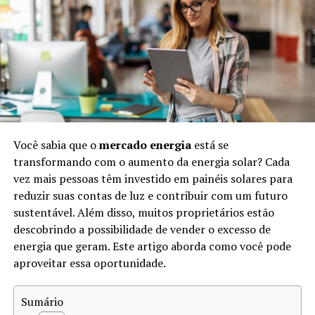
Estima-se que a extração irregular e ilegal de diamantes
de sangue tenha causado a morte de milhões de pessoas
ao longo das décadas. Esses diamantes impactam
comunidades inteiras, desestabilizando sociedades e
perpetuando a violência. O reconhecimento da
gravidade do problema levou a uma maior
conscientização e esforços por parte de organizações e
Você sabia que o
mercado energia
está se
governos para mitigar o impacto negativo destes
transformando com o aumento da energia solar? Cada
minerais preciosos.
vez mais pessoas têm investido em painéis solares para
Como Funciona o Rastreio de
reduzir suas contas de luz e contribuir com um futuro
sustentável. Além disso, muitos proprietários estão
Diamantes
descobrindo a possibilidade de vender o excesso de
energia que geram. Este artigo aborda como você pode
O
rastreio de diamantes
é um processo que visa
aproveitar essa oportunidade.
garantir a origem legítima dessas pedras preciosas.
Existem várias etapas no rastreamento, incluindo:
Sumário