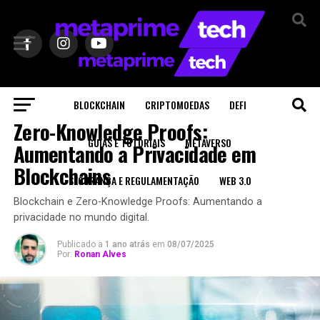
BLOCKCHAIN
CRIPTOMOEDAS
DEFI
BLOCKCHAIN
Zero-Knowledge Proofs:
GUIAS E TUTORIAIS
METAVERSO
Aumentando a Privacidade em
Blockchains
SEGURANÇA E REGULAMENTAÇÃO
WEB 3.0
Blockchain e Zero-Knowledge Proofs: Aumentando a
privacidade no mundo digital.
Publicado a
1 ano atrás
em
08/07/2025
Por:
Ronan Alves