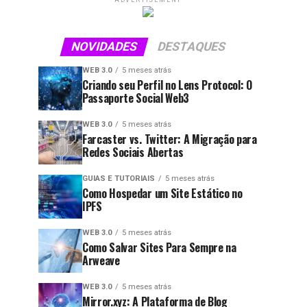
ADVERTISEMENT
NOVIDADES
DESTAQUES
WEB 3.0
5 meses atrás
Criando seu Perfil no Lens Protocol: O
Passaporte Social Web3
WEB 3.0
5 meses atrás
Farcaster vs. Twitter: A Migração para
Redes Sociais Abertas
GUIAS E TUTORIAIS
5 meses atrás
Como Hospedar um Site Estático no
IPFS
WEB 3.0
5 meses atrás
Como Salvar Sites Para Sempre na
Arweave
WEB 3.0
5 meses atrás
Mirror.xyz: A Plataforma de Blog