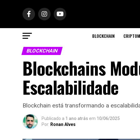
BLOCKCHAIN
CRIPTOM
BLOCKCHAIN
Blockchains Modu
Escalabilidade
Blockchain está transformando a escalabilid
Publicado a
1 ano atrás
em
10/06/2025
Por:
Ronan Alves