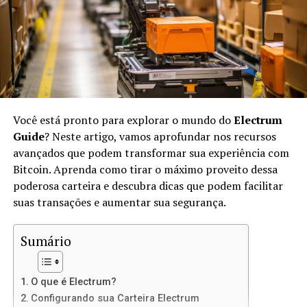
No IPFS, os arquivos são identificados por suas
hashes
únicas, em vez de endereços URL. Isso significa que,
quando você acessar um arquivo, estará acessando sua
versão exata, não importa onde ele esteja armazenado.
O IPFS usa conceitos de
peer-to-peer
(P2P) para
transferir arquivos diretamente entre os usuários.
Você está pronto para explorar o mundo do
Electrum
Vantagens de Usar IPFS para Sites
Guide
? Neste artigo, vamos aprofundar nos recursos
avançados que podem transformar sua experiência com
Estáticos
Bitcoin. Aprenda como tirar o máximo proveito dessa
poderosa carteira e descubra dicas que podem facilitar
Usar IPFS para hospedar sites estáticos oferece várias
suas transações e aumentar sua segurança.
vantagens:
Sumário
Descentralização:
Não há um único ponto de
falha, o que significa mais resiliência contra
ataques e censura.
O que é Electrum?
Velocidade:
Como os arquivos são distribuídos
Configurando sua Carteira Electrum