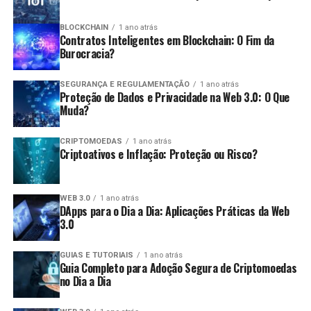
dentro do prazo de cinco anos após a data da
Variedade de ativos:
Existem diversas
entrega da declaração original.
BLOCKCHAIN
1 ano atrás
Contratos Inteligentes em Blockchain: O Fim da
criptomoedas para operar, permitindo
Pagamento de Imposto Devido:
O pagamento
Burocracia?
diversificação nas estratégias.
deve ser feito até a data limite estabelecida pela
Desvantagens:
Receita Federal.
SEGURANÇA E REGULAMENTAÇÃO
1 ano atrás
Proteção de Dados e Privacidade na Web 3.0: O Que
Consequências da Não Declaração
Muda?
Risco elevado:
O day trade é uma estratégia de
alto risco e pode levar a perdas significativas em
A não apresentação da declaração pode acarretar
CRIPTOMOEDAS
1 ano atrás
um curto período.
Criptoativos e Inflação: Proteção ou Risco?
diversas consequências, como:
Estresse emocional:
A pressão para tomar
decisões rápidas pode gerar estresse e
Multas:
Penalidades que podem variar de 1% a
WEB 3.0
1 ano atrás
ansiedade.
DApps para o Dia a Dia: Aplicações Práticas da Web
20% do valor do imposto devido.
3.0
Custos de transação:
Frequentemente, as taxas
Impedimentos:
Dificuldades para obter certidões,
de transação podem reduzir os lucros obtidos.
participar de licitações e realizar operações de
GUIAS E TUTORIAIS
1 ano atrás
Guia Completo para Adoção Segura de Criptomoedas
crédito.
Quais são as obrigações fiscais dos
no Dia a Dia
Investigação:
Maior probabilidade de ser alvo de
traders
auditoria pela Receita Federal.