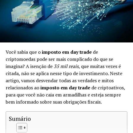
Impostos sobre Criptomoedas no
Brasil
No Brasil, a Receita Federal considera as criptomoedas
como
patrimônio
. Isso significa que, ao trocá-las, você
pode estar sujeito à tributação. As leis fiscais brasileiras
Você sabia que o
imposto em day trade
de
determinam que quaisquer ganhos gerados na venda ou
criptomoedas pode ser mais complicado do que se
troca de ativos digitais devem ser reportados e podem
imagina? A isenção de
35 mil reais
, que muitas vezes é
ser tributados.
citada, não se aplica nesse tipo de investimento. Neste
artigo, vamos desvendar todas as verdades e mitos
Quando a Troca de Criptomoedas é
relacionados ao
imposto em day trade
de criptoativos,
Tributável?
para que você não caia em armadilhas e esteja sempre
bem informado sobre suas obrigações fiscais.
A troca de criptomoedas é tributável quando ocorre um
ganho de capital. De acordo com a Receita Federal, você
Sumário
precisa calcular se o valor da criptomoeda recebida é
superior ao custo da criptomoeda que você deu. Se sim,