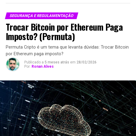
SEGURANÇA E REGULAMENTAÇÃO
Trocar Bitcoin por Ethereum Paga
Imposto? (Permuta)
Permuta Cripto é um tema que levanta dúvidas: Trocar Bitcoin
por Ethereum paga imposto?
Publicado a
5 meses atrás
em
28/02/2026
Por:
Ronan Alves