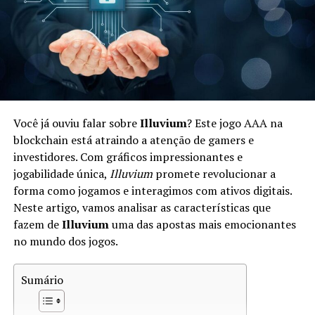
investir em um ecossistema econômico digital.
Como Funciona a Economia em Star
Atlas
A economia de Star Atlas é complexa e baseada em um
sistema de diferentes tipos de ativos digitais. Os
Você já ouviu falar sobre
Illuvium
? Este jogo AAA na
jogadores podem negociar
naves
,
planetóides
e outros
blockchain está atraindo a atenção de gamers e
bens dentro do jogo. Aqui estão alguns aspectos chave:
investidores. Com gráficos impressionantes e
jogabilidade única,
Illuvium
promete revolucionar a
Tokens:
Star Atlas utiliza dois tokens principais —
forma como jogamos e interagimos com ativos digitais.
ATLAS e POLIS. ATLAS é utilizado para transações
Neste artigo, vamos analisar as características que
gerais, enquanto POLIS representa a governança.
fazem de
Illuvium
uma das apostas mais emocionantes
no mundo dos jogos.
Mercado:
Os jogadores podem participar em um
mercado dinâmico onde vendem e compram ativos,
Sumário
influenciando os preços com base na oferta e
demanda.