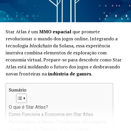
Star Atlas é um
MMO espacial
que promete
revolucionar o mundo dos jogos online. Integrando a
tecnologia
blockchain
da Solana, essa experiência
imersiva combina elementos de exploração com
economia virtual. Prepare-se para descobrir como Star
Atlas está moldando o futuro dos jogos e desbravando
novas fronteiras na
indústria de games
.
Sumário
O que é Star Atlas?
Como Funciona a Economia em Star Atlas
Personagens e Naves: Construindo Seu Império
Exploração de Planetas: O Que Esperar?