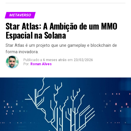
METAVERSO
Star Atlas: A Ambição de um MMO
Espacial na Solana
Star Atlas é um projeto que une gameplay e blockchain de
forma inovadora.
Publicado a
6 meses atrás
em
23/02/2026
Por:
Ronan Alves