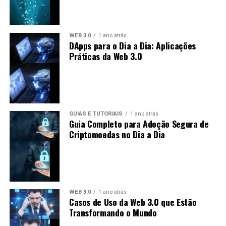
apoiadores fiel, especialmente entre profissionais
do setor bancário. No entanto, também enfrenta
críticas devido à sua conexão com a Ripple Labs,
WEB 3.0
1 ano atrás
tornando-se alvo de debates sobre
DApps para o Dia a Dia: Aplicações
descentralização.
Práticas da Web 3.0
Futuro das Criptomoedas: Previsões
para XLM e XRP
O futuro das criptomoedas, incluindo XLM e XRP, está
GUIAS E TUTORIAIS
1 ano atrás
Guia Completo para Adoção Segura de
repleto de incertezas e oportunidades. As previsões
Criptomoedas no Dia a Dia
podem incluir:
Crescimento do Uso:
É esperado que tanto
Stellar quanto Ripple vejam um aumento no uso à
medida que mais pessoas e instituições adotem
WEB 3.0
1 ano atrás
soluções baseadas em blockchain.
Casos de Uso da Web 3.0 que Estão
Transformando o Mundo
Adoção Regulatória:
A regulamentação pode