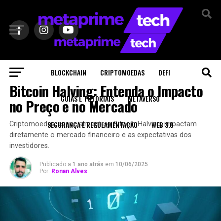
BLOCKCHAIN
CRIPTOMOEDAS
DEFI
CRIPTOMOEDAS
Bitcoin Halving: Entenda o Impacto
GUIAS E TUTORIAIS
METAVERSO
no Preço e no Mercado
SEGURANÇA E REGULAMENTAÇÃO
WEB 3.0
Criptomoedas, especialmente o Bitcoin Halving, impactam
diretamente o mercado financeiro e as expectativas dos
investidores.
Publicado a
1 ano atrás
em
10/06/2025
Por:
Ronan Alves