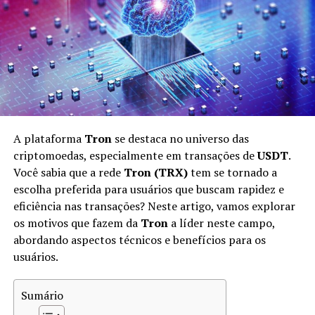
o Bitcoin, requer equipamentos potentes com alta
capacidade de processamento, o que torna essa
atividade acessível apenas para poucas pessoas. Por
outro lado, a mineração celular democratiza esse acesso,
abrindo oportunidades para uma gama maior de
usuários.
Entendendo o Pi Network
A plataforma
Tron
se destaca no universo das
Pi Network
é uma das principais plataformas que
criptomoedas, especialmente em transações de
USDT
.
introduziu a mineração celular. Lançada em 2019 por
Você sabia que a rede
Tron (TRX)
tem se tornado a
um grupo de graduados da Universidade de Stanford, a
escolha preferida para usuários que buscam rapidez e
Pi Network visa criar uma criptomoeda acessível e
eficiência nas transações? Neste artigo, vamos explorar
inclusiva. A proposta da Pi é permitir que qualquer
os motivos que fazem da
Tron
a líder neste campo,
pessoa com um smartphone possa minerar
abordando aspectos técnicos e benefícios para os
criptomoedas.
usuários.
A principal ideia por trás do Pi Network é que ele opera
Sumário
em um modelo de
consenso
diferente das plataformas