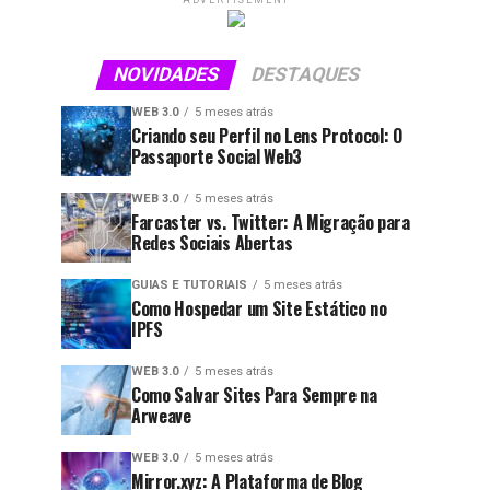
ADVERTISEMENT
NOVIDADES
DESTAQUES
WEB 3.0
5 meses atrás
Criando seu Perfil no Lens Protocol: O
Passaporte Social Web3
WEB 3.0
5 meses atrás
Farcaster vs. Twitter: A Migração para
Redes Sociais Abertas
GUIAS E TUTORIAIS
5 meses atrás
Como Hospedar um Site Estático no
IPFS
WEB 3.0
5 meses atrás
Como Salvar Sites Para Sempre na
Arweave
WEB 3.0
5 meses atrás
Mirror.xyz: A Plataforma de Blog