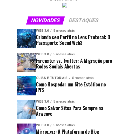
ADVERTISEMENT
NOVIDADES
DESTAQUES
WEB 3.0
5 meses atrás
Criando seu Perfil no Lens Protocol: O
Passaporte Social Web3
WEB 3.0
5 meses atrás
Farcaster vs. Twitter: A Migração para
Redes Sociais Abertas
GUIAS E TUTORIAIS
5 meses atrás
Como Hospedar um Site Estático no
IPFS
WEB 3.0
5 meses atrás
Como Salvar Sites Para Sempre na
Arweave
WEB 3.0
5 meses atrás
Mirror.xyz: A Plataforma de Blog