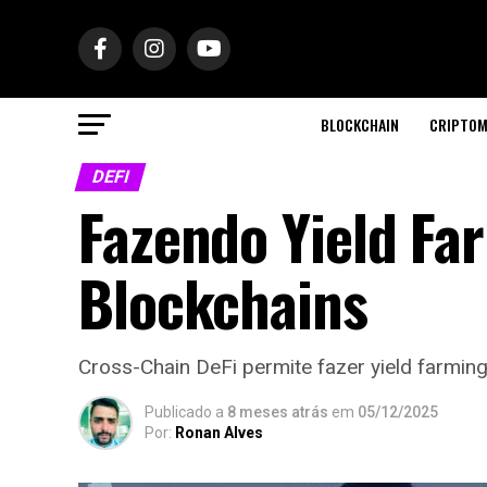
BLOCKCHAIN
CRIPTOM
DEFI
Fazendo Yield Fa
Blockchains
Cross-Chain DeFi permite fazer yield farming
Publicado a
8 meses atrás
em
05/12/2025
Por:
Ronan Alves