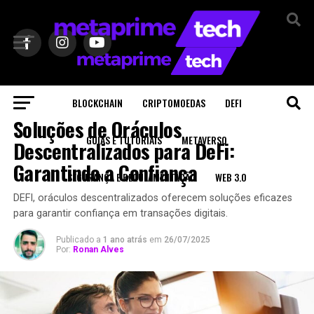
BLOCKCHAIN
CRIPTOMOEDAS
DEFI
DEFI
Soluções de Oráculos
GUIAS E TUTORIAIS
METAVERSO
Descentralizados para DeFi:
Garantindo a Confiança
SEGURANÇA E REGULAMENTAÇÃO
WEB 3.0
DEFI, oráculos descentralizados oferecem soluções eficazes
para garantir confiança em transações digitais.
Publicado a
1 ano atrás
em
26/07/2025
Por:
Ronan Alves