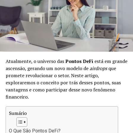
investidores. É um dos componentes fundamentais da
economia, pois fornece os recursos necessários para
fomentar o investimento e o consumo.
No mercado de crédito, há diferentes tipos de produtos,
como:
Empréstimos Pessoais:
Financiamentos para
Atualmente, o universo das
Pontos DeFi
está em grande
consumo pessoal.
ascensão, gerando um novo modelo de
airdrops
que
Créditos Empresariais:
Recursos destinados a
promete revolucionar o setor. Neste artigo,
empresas para expandir ou operar.
exploraremos o conceito por trás desses pontos, suas
vantagens e como participar desse novo fenômeno
Hipotecas:
Empréstimos garantidos por
financeiro.
propriedades.
Esse mercado evolui constantemente, e nos últimos
Sumário
anos, o advento das tecnologias financeiras trouxe
novas formas de conceder e acessar crédito.
O Que São Pontos DeFi?