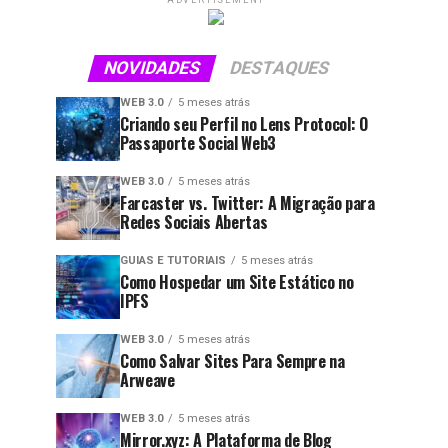
ADVERTISEMENT
NOVIDADES
DESTAQUES
WEB 3.0
5 meses atrás
Criando seu Perfil no Lens Protocol: O
Passaporte Social Web3
WEB 3.0
5 meses atrás
Farcaster vs. Twitter: A Migração para
Redes Sociais Abertas
GUIAS E TUTORIAIS
5 meses atrás
Como Hospedar um Site Estático no
IPFS
WEB 3.0
5 meses atrás
Como Salvar Sites Para Sempre na
Arweave
WEB 3.0
5 meses atrás
Mirror.xyz: A Plataforma de Blog