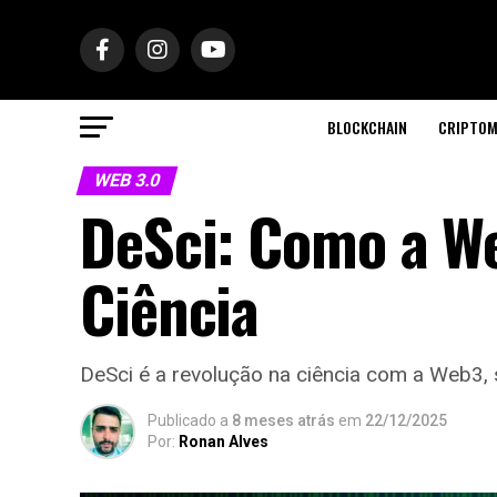
BLOCKCHAIN
CRIPTOM
WEB 3.0
DeSci: Como a W
Ciência
DeSci é a revolução na ciência com a Web3, 
Publicado a
8 meses atrás
em
22/12/2025
Por:
Ronan Alves