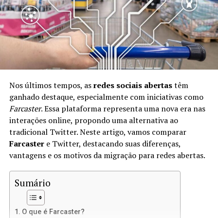
Com o Lens Protocol, você pode manter o controle
total sobre suas informações e interações. Isso significa
que você é o único proprietário de sua identidade digital
e pode usá-la em diferentes plataformas sem perder
dados ou seguidores.
Benefícios de Usar o Lens Protocol
Nos últimos tempos, as
redes sociais abertas
têm
ganhado destaque, especialmente com iniciativas como
Existem muitos benefícios em adotar o Lens Protocol,
Farcaster
. Essa plataforma representa uma nova era nas
incluindo:
interações online, propondo uma alternativa ao
tradicional Twitter. Neste artigo, vamos comparar
Controle de Dados:
Você mantém seus dados
Farcaster
e Twitter, destacando suas diferenças,
pessoais e históricos de interações.
vantagens e os motivos da migração para redes abertas.
Interoperabilidade:
Seu perfil pode ser usado em
diversas plataformas que suportam o Lens
Sumário
Protocol.
Monetização:
Crie conteúdo e receba
O que é Farcaster?