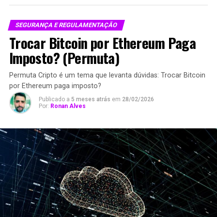
SEGURANÇA E REGULAMENTAÇÃO
Trocar Bitcoin por Ethereum Paga
Imposto? (Permuta)
Permuta Cripto é um tema que levanta dúvidas: Trocar Bitcoin
por Ethereum paga imposto?
Publicado a
5 meses atrás
em
28/02/2026
Por:
Ronan Alves