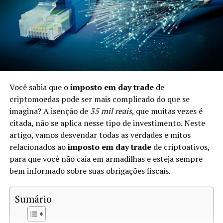
Impostos sobre Criptomoedas no
Brasil
No Brasil, a Receita Federal considera as criptomoedas
como
patrimônio
. Isso significa que, ao trocá-las, você
pode estar sujeito à tributação. As leis fiscais brasileiras
Você sabia que o
imposto em day trade
de
determinam que quaisquer ganhos gerados na venda ou
criptomoedas pode ser mais complicado do que se
troca de ativos digitais devem ser reportados e podem
imagina? A isenção de
35 mil reais
, que muitas vezes é
ser tributados.
citada, não se aplica nesse tipo de investimento. Neste
artigo, vamos desvendar todas as verdades e mitos
Quando a Troca de Criptomoedas é
relacionados ao
imposto em day trade
de criptoativos,
Tributável?
para que você não caia em armadilhas e esteja sempre
bem informado sobre suas obrigações fiscais.
A troca de criptomoedas é tributável quando ocorre um
ganho de capital. De acordo com a Receita Federal, você
Sumário
precisa calcular se o valor da criptomoeda recebida é
superior ao custo da criptomoeda que você deu. Se sim,