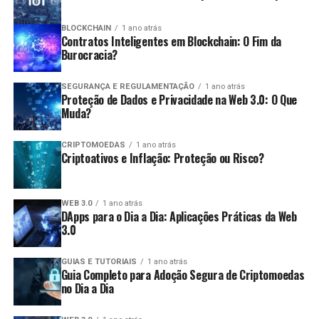
dentro do prazo de cinco anos após a data da
Variedade de ativos:
Existem diversas
entrega da declaração original.
BLOCKCHAIN
1 ano atrás
Contratos Inteligentes em Blockchain: O Fim da
criptomoedas para operar, permitindo
Pagamento de Imposto Devido:
O pagamento
Burocracia?
diversificação nas estratégias.
deve ser feito até a data limite estabelecida pela
Desvantagens:
Receita Federal.
SEGURANÇA E REGULAMENTAÇÃO
1 ano atrás
Proteção de Dados e Privacidade na Web 3.0: O Que
Consequências da Não Declaração
Muda?
Risco elevado:
O day trade é uma estratégia de
alto risco e pode levar a perdas significativas em
A não apresentação da declaração pode acarretar
CRIPTOMOEDAS
1 ano atrás
um curto período.
Criptoativos e Inflação: Proteção ou Risco?
diversas consequências, como:
Estresse emocional:
A pressão para tomar
decisões rápidas pode gerar estresse e
Multas:
Penalidades que podem variar de 1% a
WEB 3.0
1 ano atrás
ansiedade.
DApps para o Dia a Dia: Aplicações Práticas da Web
20% do valor do imposto devido.
3.0
Custos de transação:
Frequentemente, as taxas
Impedimentos:
Dificuldades para obter certidões,
de transação podem reduzir os lucros obtidos.
participar de licitações e realizar operações de
GUIAS E TUTORIAIS
1 ano atrás
Guia Completo para Adoção Segura de Criptomoedas
crédito.
Quais são as obrigações fiscais dos
no Dia a Dia
Investigação:
Maior probabilidade de ser alvo de
traders
auditoria pela Receita Federal.