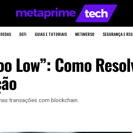
OEDAS
DEFI
GUIAS E TUTORIAIS
METAVERSO
SEGURANÇA E RE
Too Low”: Como Resol
ção
 nas transações com blockchain.