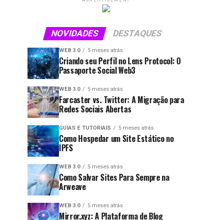
ADVERTISEMENT
NOVIDADES
DESTAQUES
WEB 3.0
5 meses atrás
Criando seu Perfil no Lens Protocol: O
Passaporte Social Web3
WEB 3.0
5 meses atrás
Farcaster vs. Twitter: A Migração para
Redes Sociais Abertas
GUIAS E TUTORIAIS
5 meses atrás
Como Hospedar um Site Estático no
IPFS
WEB 3.0
5 meses atrás
Como Salvar Sites Para Sempre na
Arweave
WEB 3.0
5 meses atrás
Mirror.xyz: A Plataforma de Blog