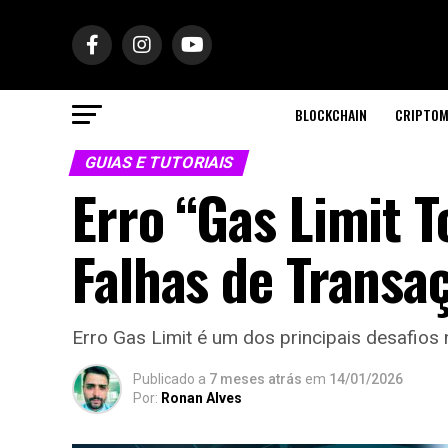
BLOCKCHAIN
CRIPTOM
GUIAS E TUTORIAIS
Erro “Gas Limit 
Falhas de Transa
Erro Gas Limit é um dos principais desafios
Publicado a
7 meses atrás
em
14/01/2026
Por:
Ronan Alves