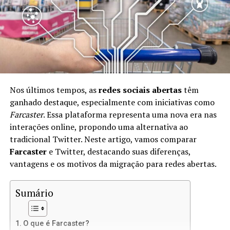
Com o Lens Protocol, você pode manter o controle
total sobre suas informações e interações. Isso significa
que você é o único proprietário de sua identidade digital
e pode usá-la em diferentes plataformas sem perder
dados ou seguidores.
Benefícios de Usar o Lens Protocol
Nos últimos tempos, as
redes sociais abertas
têm
ganhado destaque, especialmente com iniciativas como
Existem muitos benefícios em adotar o Lens Protocol,
Farcaster
. Essa plataforma representa uma nova era nas
incluindo:
interações online, propondo uma alternativa ao
tradicional Twitter. Neste artigo, vamos comparar
Controle de Dados:
Você mantém seus dados
Farcaster
e Twitter, destacando suas diferenças,
pessoais e históricos de interações.
vantagens e os motivos da migração para redes abertas.
Interoperabilidade:
Seu perfil pode ser usado em
diversas plataformas que suportam o Lens
Sumário
Protocol.
Monetização:
Crie conteúdo e receba
O que é Farcaster?