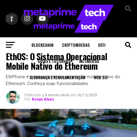
Sair da versão mobile
BLOCKCHAIN
CRIPTOMOEDAS
DEFI
WEB 3.0
EthOS: O Sistema Operacional
GUIAS E TUTORIAIS
METAVERSO
Mobile Nativo do Ethereum
SEGURANÇA E REGULAMENTAÇÃO
WEB 3.0
EthPhone é o novo sistema operacional mobile nativo do
Ethereum. Conheça suas funcionalidades.
Publicado a
8 meses atrás
em
26/12/2025
Por:
Ronan Alves