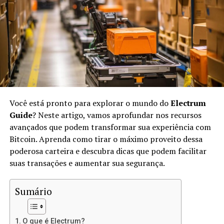
resistente a falhas e censura.
No IPFS, os arquivos são identificados por suas
hashes
únicas, em vez de endereços URL. Isso significa que,
quando você acessar um arquivo, estará acessando sua
versão exata, não importa onde ele esteja armazenado.
O IPFS usa conceitos de
peer-to-peer
(P2P) para
transferir arquivos diretamente entre os usuários.
Você está pronto para explorar o mundo do
Electrum
Vantagens de Usar IPFS para Sites
Guide
? Neste artigo, vamos aprofundar nos recursos
avançados que podem transformar sua experiência com
Estáticos
Bitcoin. Aprenda como tirar o máximo proveito dessa
poderosa carteira e descubra dicas que podem facilitar
Usar IPFS para hospedar sites estáticos oferece várias
suas transações e aumentar sua segurança.
vantagens:
Sumário
Descentralização:
Não há um único ponto de
falha, o que significa mais resiliência contra
ataques e censura.
O que é Electrum?