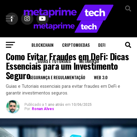
Sair da versão mobile
BLOCKCHAIN
CRIPTOMOEDAS
DEFI
GUIAS E TUTORIAIS
Como Evitar Fraudes em DeFi: Dicas
GUIAS E TUTORIAIS
METAVERSO
Essenciais para um Investimento
Seguro
SEGURANÇA E REGULAMENTAÇÃO
WEB 3.0
Guias e Tutoriais essenciais para evitar fraudes em DeFi e
garantir investimentos seguros.
Publicado a
1 ano atrás
em
10/06/2025
Por:
Ronan Alves