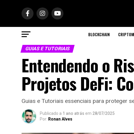
BLOCKCHAIN
CRIPTOM
GUIAS E TUTORIAIS
Entendendo o Ris
Projetos DeFi: C
Guias e Tutoriais essenciais para proteger s
Publicado a
1 ano atrás
em
28/07/2025
Por:
Ronan Alves