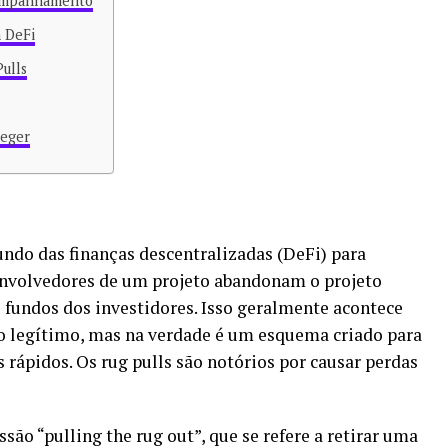
companhamento
m DeFi
ulls
teger
ndo das finanças descentralizadas (DeFi) para
envolvedores de um projeto abandonam o projeto
 fundos dos investidores. Isso geralmente acontece
 legítimo, mas na verdade é um esquema criado para
s rápidos. Os rug pulls são notórios por causar perdas
são “pulling the rug out”, que se refere a retirar uma