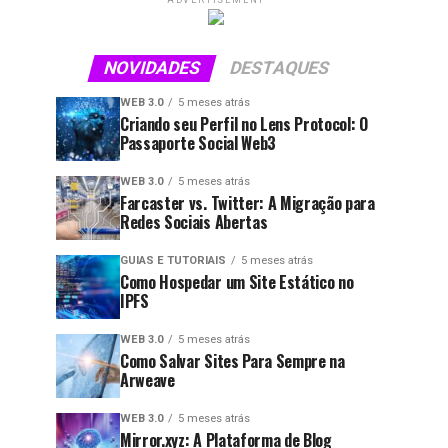
ADVERTISEMENT
NOVIDADES
DESTAQUES
WEB 3.0
5 meses atrás
Criando seu Perfil no Lens Protocol: O
Passaporte Social Web3
WEB 3.0
5 meses atrás
Farcaster vs. Twitter: A Migração para
Redes Sociais Abertas
GUIAS E TUTORIAIS
5 meses atrás
Como Hospedar um Site Estático no
IPFS
WEB 3.0
5 meses atrás
Como Salvar Sites Para Sempre na
Arweave
WEB 3.0
5 meses atrás
Mirror.xyz: A Plataforma de Blog