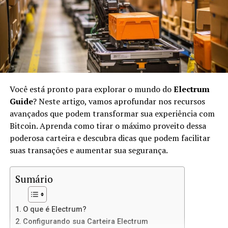
No IPFS, os arquivos são identificados por suas
hashes
únicas, em vez de endereços URL. Isso significa que,
quando você acessar um arquivo, estará acessando sua
versão exata, não importa onde ele esteja armazenado.
O IPFS usa conceitos de
peer-to-peer
(P2P) para
transferir arquivos diretamente entre os usuários.
Você está pronto para explorar o mundo do
Electrum
Vantagens de Usar IPFS para Sites
Guide
? Neste artigo, vamos aprofundar nos recursos
avançados que podem transformar sua experiência com
Estáticos
Bitcoin. Aprenda como tirar o máximo proveito dessa
poderosa carteira e descubra dicas que podem facilitar
Usar IPFS para hospedar sites estáticos oferece várias
suas transações e aumentar sua segurança.
vantagens:
Sumário
Descentralização:
Não há um único ponto de
falha, o que significa mais resiliência contra
ataques e censura.
O que é Electrum?
Velocidade:
Como os arquivos são distribuídos
Configurando sua Carteira Electrum