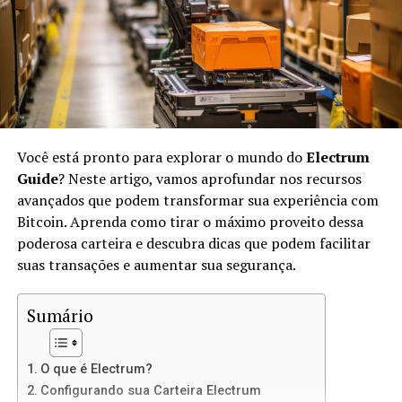
No IPFS, os arquivos são identificados por suas
hashes
únicas, em vez de endereços URL. Isso significa que,
quando você acessar um arquivo, estará acessando sua
versão exata, não importa onde ele esteja armazenado.
O IPFS usa conceitos de
peer-to-peer
(P2P) para
transferir arquivos diretamente entre os usuários.
Você está pronto para explorar o mundo do
Electrum
Vantagens de Usar IPFS para Sites
Guide
? Neste artigo, vamos aprofundar nos recursos
avançados que podem transformar sua experiência com
Estáticos
Bitcoin. Aprenda como tirar o máximo proveito dessa
poderosa carteira e descubra dicas que podem facilitar
Usar IPFS para hospedar sites estáticos oferece várias
suas transações e aumentar sua segurança.
vantagens:
Sumário
Descentralização:
Não há um único ponto de
falha, o que significa mais resiliência contra
ataques e censura.
O que é Electrum?
Velocidade:
Como os arquivos são distribuídos
Configurando sua Carteira Electrum