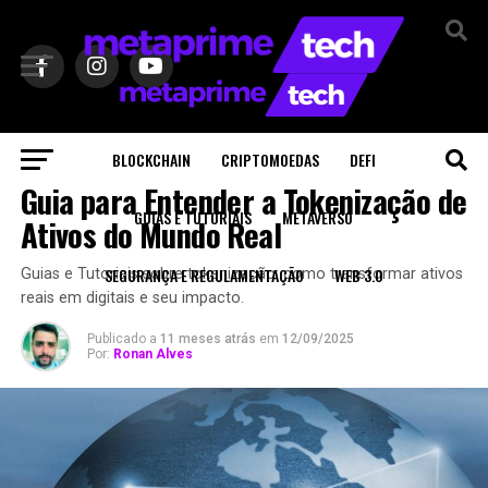
Sair da versão mobile
BLOCKCHAIN
CRIPTOMOEDAS
DEFI
GUIAS E TUTORIAIS
Guia para Entender a Tokenização de
GUIAS E TUTORIAIS
METAVERSO
Ativos do Mundo Real
SEGURANÇA E REGULAMENTAÇÃO
WEB 3.0
Guias e Tutoriais sobre tokenização: como transformar ativos
reais em digitais e seu impacto.
Publicado a
11 meses atrás
em
12/09/2025
Por:
Ronan Alves