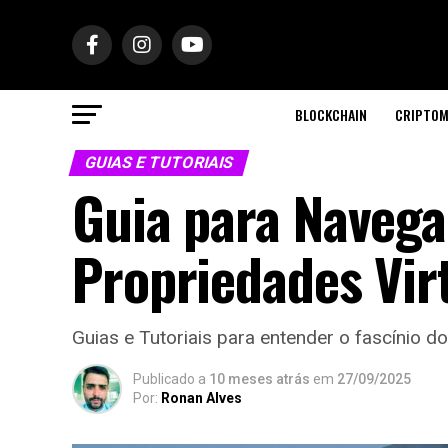
BLOCKCHAIN
CRIPTOM
GUIAS E TUTORIAIS
Guia para Navega
Propriedades Vir
Guias e Tutoriais para entender o fascínio d
Publicado a
10 meses atrás
em
27/09/2025
Por:
Ronan Alves