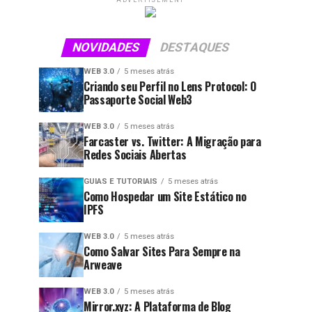
ADVERTISEMENT
NOVIDADES
DESTAQUES
WEB 3.0
5 meses atrás
Criando seu Perfil no Lens Protocol: O
Passaporte Social Web3
WEB 3.0
5 meses atrás
Farcaster vs. Twitter: A Migração para
Redes Sociais Abertas
GUIAS E TUTORIAIS
5 meses atrás
Como Hospedar um Site Estático no
IPFS
WEB 3.0
5 meses atrás
Como Salvar Sites Para Sempre na
Arweave
WEB 3.0
5 meses atrás
Mirror.xyz: A Plataforma de Blog