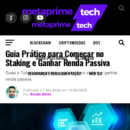
Sair da versão mobile
BLOCKCHAIN
CRIPTOMOEDAS
DEFI
GUIAS E TUTORIAIS
Guia Prático para Começar no
GUIAS E TUTORIAIS
METAVERSO
Staking e Ganhar Renda Passiva
SEGURANÇA E REGULAMENTAÇÃO
WEB 3.0
Guias e Tutoriais essenciais para iniciar no staking e ganhar
renda passiva.
Publicado a
1 ano atrás
em
10/06/2025
Por:
Ronan Alves