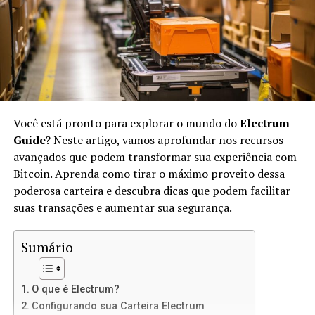
No IPFS, os arquivos são identificados por suas
hashes
únicas, em vez de endereços URL. Isso significa que,
quando você acessar um arquivo, estará acessando sua
versão exata, não importa onde ele esteja armazenado.
O IPFS usa conceitos de
peer-to-peer
(P2P) para
transferir arquivos diretamente entre os usuários.
Você está pronto para explorar o mundo do
Electrum
Vantagens de Usar IPFS para Sites
Guide
? Neste artigo, vamos aprofundar nos recursos
avançados que podem transformar sua experiência com
Estáticos
Bitcoin. Aprenda como tirar o máximo proveito dessa
poderosa carteira e descubra dicas que podem facilitar
Usar IPFS para hospedar sites estáticos oferece várias
suas transações e aumentar sua segurança.
vantagens:
Sumário
Descentralização:
Não há um único ponto de
falha, o que significa mais resiliência contra
ataques e censura.
O que é Electrum?
Velocidade:
Como os arquivos são distribuídos
Configurando sua Carteira Electrum