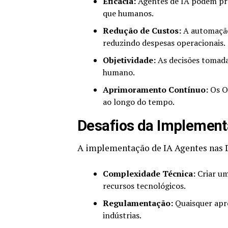
Eficácia:
Agentes de IA podem pro
que humanos.
Redução de Custos:
A automação 
reduzindo despesas operacionais.
Objetividade:
As decisões tomada
humano.
Aprimoramento Contínuo:
Os Ol
ao longo do tempo.
Desafios da Implement
A implementação de IA Agentes nas 
Complexidade Técnica:
Criar um
recursos tecnológicos.
Regulamentação:
Quaisquer apro
indústrias.