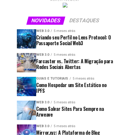
ADVERTISEMENT
NOVIDADES
DESTAQUES
WEB 3.0
5 meses atrás
Criando seu Perfil no Lens Protocol: O
Passaporte Social Web3
WEB 3.0
5 meses atrás
Farcaster vs. Twitter: A Migração para
Redes Sociais Abertas
GUIAS E TUTORIAIS
5 meses atrás
Como Hospedar um Site Estático no
IPFS
WEB 3.0
5 meses atrás
Como Salvar Sites Para Sempre na
Arweave
WEB 3.0
5 meses atrás
Mirror.xyz: A Plataforma de Blog