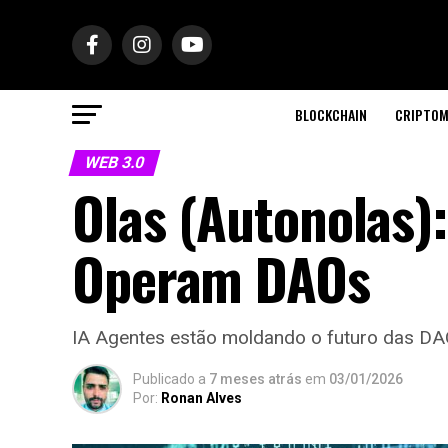
BLOCKCHAIN
CRIPTOM
WEB 3.0
Olas (Autonolas)
Operam DAOs
IA Agentes estão moldando o futuro das DAO
Publicado a
7 meses atrás
em
03/01/2026
Por:
Ronan Alves