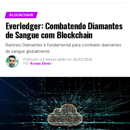
BLOCKCHAIN
Everledger: Combatendo Diamantes
de Sangue com Blockchain
Rastreio Diamantes é fundamental para combater diamantes
de sangue globalmente.
Publicado a
5 meses atrás
em
26/02/2026
Por:
Ronan Alves