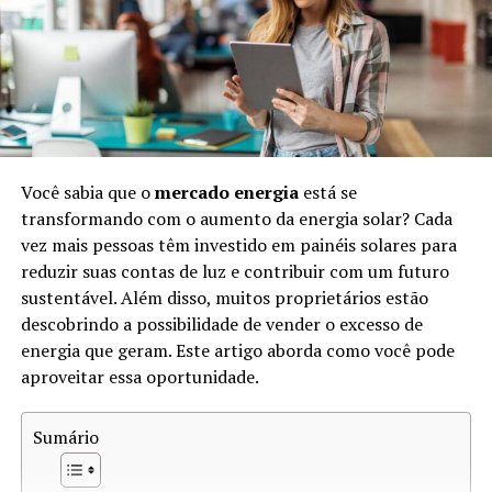
Estima-se que a extração irregular e ilegal de diamantes
de sangue tenha causado a morte de milhões de pessoas
ao longo das décadas. Esses diamantes impactam
comunidades inteiras, desestabilizando sociedades e
perpetuando a violência. O reconhecimento da
gravidade do problema levou a uma maior
conscientização e esforços por parte de organizações e
Você sabia que o
mercado energia
está se
governos para mitigar o impacto negativo destes
transformando com o aumento da energia solar? Cada
minerais preciosos.
vez mais pessoas têm investido em painéis solares para
Como Funciona o Rastreio de
reduzir suas contas de luz e contribuir com um futuro
sustentável. Além disso, muitos proprietários estão
Diamantes
descobrindo a possibilidade de vender o excesso de
energia que geram. Este artigo aborda como você pode
O
rastreio de diamantes
é um processo que visa
aproveitar essa oportunidade.
garantir a origem legítima dessas pedras preciosas.
Existem várias etapas no rastreamento, incluindo:
Sumário
Certificação:
O processo começa com a