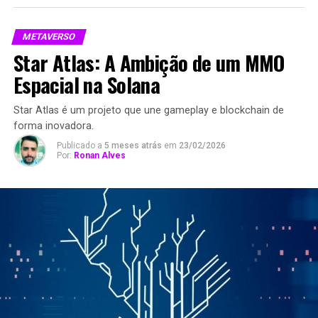
METAVERSO
Star Atlas: A Ambição de um MMO
Espacial na Solana
Star Atlas é um projeto que une gameplay e blockchain de
forma inovadora.
Publicado a
5 meses atrás
em
23/02/2026
Por:
Ronan Alves