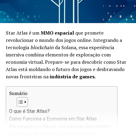
Star Atlas é um
MMO espacial
que promete
revolucionar o mundo dos jogos online. Integrando a
tecnologia
blockchain
da Solana, essa experiência
imersiva combina elementos de exploração com
economia virtual. Prepare-se para descobrir como Star
Atlas está moldando o futuro dos jogos e desbravando
novas fronteiras na
indústria de games
.
Sumário
O que é Star Atlas?
Como Funciona a Economia em Star Atlas
Personagens e Naves: Construindo Seu Império
Exploração de Planetas: O Que Esperar?