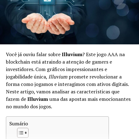
investir em um ecossistema econômico digital.
Como Funciona a Economia em Star
Atlas
A economia de Star Atlas é complexa e baseada em um
sistema de diferentes tipos de ativos digitais. Os
Você já ouviu falar sobre
Illuvium
? Este jogo AAA na
jogadores podem negociar
naves
,
planetóides
e outros
blockchain está atraindo a atenção de gamers e
bens dentro do jogo. Aqui estão alguns aspectos chave:
investidores. Com gráficos impressionantes e
jogabilidade única,
Illuvium
promete revolucionar a
Tokens:
Star Atlas utiliza dois tokens principais —
forma como jogamos e interagimos com ativos digitais.
ATLAS e POLIS. ATLAS é utilizado para transações
Neste artigo, vamos analisar as características que
gerais, enquanto POLIS representa a governança.
fazem de
Illuvium
uma das apostas mais emocionantes
no mundo dos jogos.
Mercado:
Os jogadores podem participar em um
mercado dinâmico onde vendem e compram ativos,
Sumário
influenciando os preços com base na oferta e
demanda.