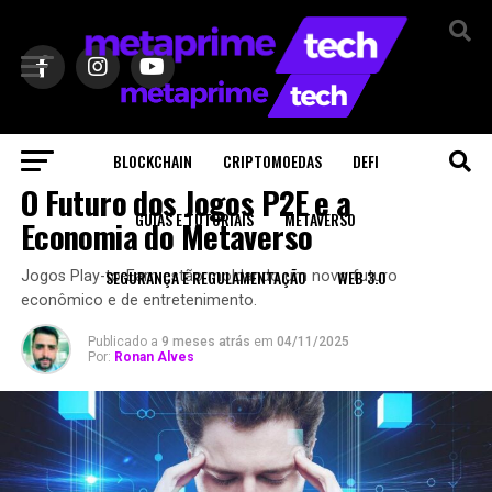
BLOCKCHAIN
CRIPTOMOEDAS
DEFI
METAVERSO
O Futuro dos Jogos P2E e a
GUIAS E TUTORIAIS
METAVERSO
Economia do Metaverso
SEGURANÇA E REGULAMENTAÇÃO
WEB 3.0
Jogos Play-to-Earn estão moldando um novo futuro
econômico e de entretenimento.
Publicado a
9 meses atrás
em
04/11/2025
Por:
Ronan Alves