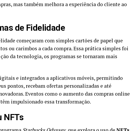
pras, mas também melhora a experiência do cliente ao
mas de Fidelidade
elidade começaram com simples cartões de papel que
os ou carimbos a cada compra. Essa prática simples foi
ção da tecnologia, os programas se tornaram mais
gitais e integrados a aplicativos móveis, permitindo
s pontos, recebam ofertas personalizadas e até
inovadoras. Eventos como o aumento das compras online
o têm impulsionado essa transformação.
u NFTs
 programa
Starbucks Odyssey
, que explora o uso de
NFTs