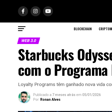
BLOCKCHAIN
CRIPTOM
WEB 3.0
Starbucks Odyss
com o Programa 
Loyalty Programs têm ganhado nova vida com
Publicado a
7 meses atrás
em
05/01/2026
Por:
Ronan Alves