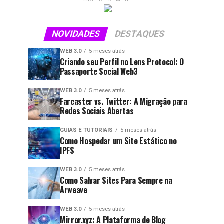
ADVERTISEMENT
NOVIDADES
DESTAQUES
WEB 3.0
5 meses atrás
Criando seu Perfil no Lens Protocol: O
Passaporte Social Web3
WEB 3.0
5 meses atrás
Farcaster vs. Twitter: A Migração para
Redes Sociais Abertas
GUIAS E TUTORIAIS
5 meses atrás
Como Hospedar um Site Estático no
IPFS
WEB 3.0
5 meses atrás
Como Salvar Sites Para Sempre na
Arweave
WEB 3.0
5 meses atrás
Mirror.xyz: A Plataforma de Blog