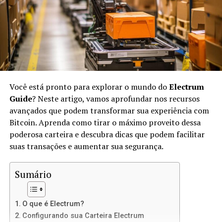
No IPFS, os arquivos são identificados por suas
hashes
únicas, em vez de endereços URL. Isso significa que,
quando você acessar um arquivo, estará acessando sua
versão exata, não importa onde ele esteja armazenado.
O IPFS usa conceitos de
peer-to-peer
(P2P) para
transferir arquivos diretamente entre os usuários.
Você está pronto para explorar o mundo do
Electrum
Vantagens de Usar IPFS para Sites
Guide
? Neste artigo, vamos aprofundar nos recursos
avançados que podem transformar sua experiência com
Estáticos
Bitcoin. Aprenda como tirar o máximo proveito dessa
poderosa carteira e descubra dicas que podem facilitar
Usar IPFS para hospedar sites estáticos oferece várias
suas transações e aumentar sua segurança.
vantagens:
Sumário
Descentralização:
Não há um único ponto de
falha, o que significa mais resiliência contra
ataques e censura.
O que é Electrum?
Velocidade:
Como os arquivos são distribuídos
Configurando sua Carteira Electrum