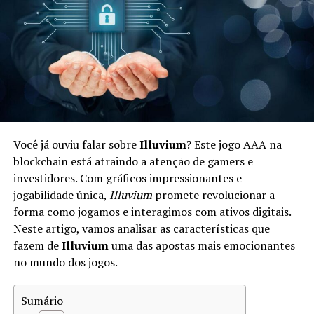
não apenas um espaço para jogar, mas também para
investir em um ecossistema econômico digital.
Como Funciona a Economia em Star
Atlas
A economia de Star Atlas é complexa e baseada em um
sistema de diferentes tipos de ativos digitais. Os
Você já ouviu falar sobre
Illuvium
? Este jogo AAA na
jogadores podem negociar
naves
,
planetóides
e outros
blockchain está atraindo a atenção de gamers e
bens dentro do jogo. Aqui estão alguns aspectos chave:
investidores. Com gráficos impressionantes e
jogabilidade única,
Illuvium
promete revolucionar a
Tokens:
Star Atlas utiliza dois tokens principais —
forma como jogamos e interagimos com ativos digitais.
ATLAS e POLIS. ATLAS é utilizado para transações
Neste artigo, vamos analisar as características que
gerais, enquanto POLIS representa a governança.
fazem de
Illuvium
uma das apostas mais emocionantes
no mundo dos jogos.
Mercado:
Os jogadores podem participar em um
mercado dinâmico onde vendem e compram ativos,
Sumário
influenciando os preços com base na oferta e