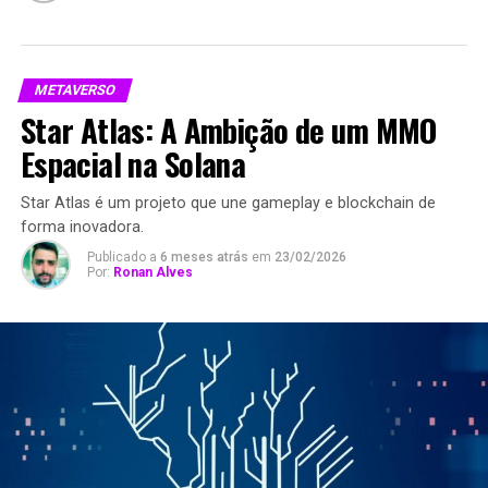
METAVERSO
Star Atlas: A Ambição de um MMO
Espacial na Solana
Star Atlas é um projeto que une gameplay e blockchain de
forma inovadora.
Publicado a
6 meses atrás
em
23/02/2026
Por:
Ronan Alves