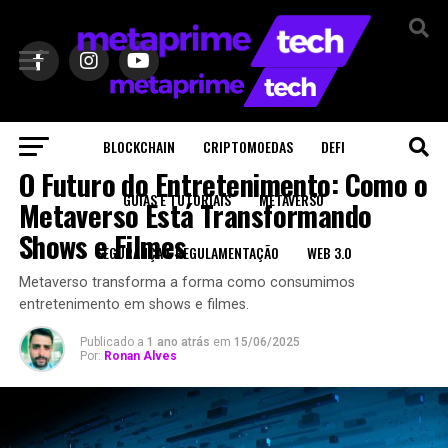
BLOCKCHAIN
CRIPTOMOEDAS
DEFI
METAVERSO
O Futuro do Entretenimento: Como o
GUIAS E TUTORIAIS
METAVERSO
Metaverso Está Transformando
Shows e Filmes
SEGURANÇA E REGULAMENTAÇÃO
WEB 3.0
Metaverso transforma a forma como consumimos
entretenimento em shows e filmes.
Publicado a
1 ano atrás
em
15/06/2025
Por:
Ronan Alves