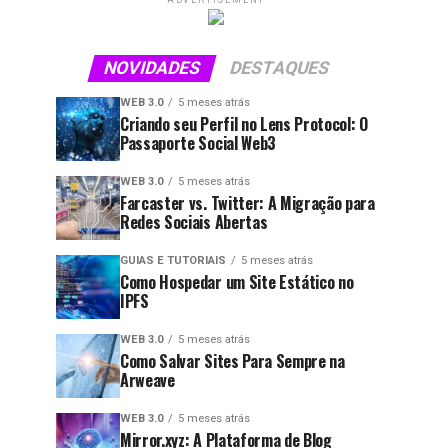
ADVERTISEMENT
NOVIDADES
DESTAQUES
WEB 3.0
5 meses atrás
Criando seu Perfil no Lens Protocol: O
Passaporte Social Web3
WEB 3.0
5 meses atrás
Farcaster vs. Twitter: A Migração para
Redes Sociais Abertas
GUIAS E TUTORIAIS
5 meses atrás
Como Hospedar um Site Estático no
IPFS
WEB 3.0
5 meses atrás
Como Salvar Sites Para Sempre na
Arweave
WEB 3.0
5 meses atrás
Mirror.xyz: A Plataforma de Blog