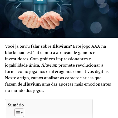
investir em um ecossistema econômico digital.
Como Funciona a Economia em Star
Atlas
A economia de Star Atlas é complexa e baseada em um
sistema de diferentes tipos de ativos digitais. Os
Você já ouviu falar sobre
Illuvium
? Este jogo AAA na
jogadores podem negociar
naves
,
planetóides
e outros
blockchain está atraindo a atenção de gamers e
bens dentro do jogo. Aqui estão alguns aspectos chave:
investidores. Com gráficos impressionantes e
jogabilidade única,
Illuvium
promete revolucionar a
Tokens:
Star Atlas utiliza dois tokens principais —
forma como jogamos e interagimos com ativos digitais.
ATLAS e POLIS. ATLAS é utilizado para transações
Neste artigo, vamos analisar as características que
gerais, enquanto POLIS representa a governança.
fazem de
Illuvium
uma das apostas mais emocionantes
no mundo dos jogos.
Mercado:
Os jogadores podem participar em um
mercado dinâmico onde vendem e compram ativos,
Sumário
influenciando os preços com base na oferta e
demanda.