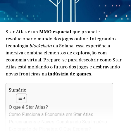
Star Atlas é um
MMO espacial
que promete
revolucionar o mundo dos jogos online. Integrando a
tecnologia
blockchain
da Solana, essa experiência
imersiva combina elementos de exploração com
economia virtual. Prepare-se para descobrir como Star
Atlas está moldando o futuro dos jogos e desbravando
novas fronteiras na
indústria de games
.
Sumário
O que é Star Atlas?
Como Funciona a Economia em Star Atlas
Personagens e Naves: Construindo Seu Império
Exploração de Planetas: O Que Esperar?