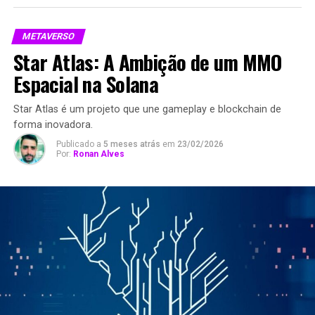
METAVERSO
Star Atlas: A Ambição de um MMO
Espacial na Solana
Star Atlas é um projeto que une gameplay e blockchain de
forma inovadora.
Publicado a
5 meses atrás
em
23/02/2026
Por:
Ronan Alves