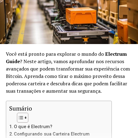
No IPFS, os arquivos são identificados por suas
hashes
únicas, em vez de endereços URL. Isso significa que,
quando você acessar um arquivo, estará acessando sua
versão exata, não importa onde ele esteja armazenado.
O IPFS usa conceitos de
peer-to-peer
(P2P) para
transferir arquivos diretamente entre os usuários.
Você está pronto para explorar o mundo do
Electrum
Vantagens de Usar IPFS para Sites
Guide
? Neste artigo, vamos aprofundar nos recursos
avançados que podem transformar sua experiência com
Estáticos
Bitcoin. Aprenda como tirar o máximo proveito dessa
poderosa carteira e descubra dicas que podem facilitar
Usar IPFS para hospedar sites estáticos oferece várias
suas transações e aumentar sua segurança.
vantagens:
Sumário
Descentralização:
Não há um único ponto de
falha, o que significa mais resiliência contra
ataques e censura.
O que é Electrum?
Velocidade:
Como os arquivos são distribuídos
Configurando sua Carteira Electrum