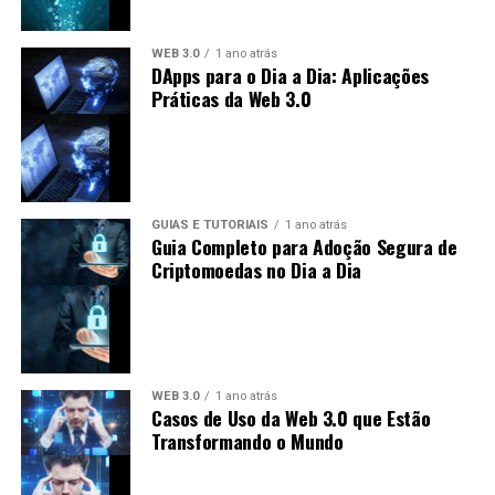
do setor bancário. No entanto, também enfrenta
críticas devido à sua conexão com a Ripple Labs,
WEB 3.0
1 ano atrás
tornando-se alvo de debates sobre
DApps para o Dia a Dia: Aplicações
descentralização.
Práticas da Web 3.0
Futuro das Criptomoedas: Previsões
para XLM e XRP
O futuro das criptomoedas, incluindo XLM e XRP, está
GUIAS E TUTORIAIS
1 ano atrás
Guia Completo para Adoção Segura de
repleto de incertezas e oportunidades. As previsões
Criptomoedas no Dia a Dia
podem incluir:
Crescimento do Uso:
É esperado que tanto
Stellar quanto Ripple vejam um aumento no uso à
medida que mais pessoas e instituições adotem
WEB 3.0
1 ano atrás
soluções baseadas em blockchain.
Casos de Uso da Web 3.0 que Estão
Transformando o Mundo
Adoção Regulatória:
A regulamentação pode
influenciar o crescimento de ambas as