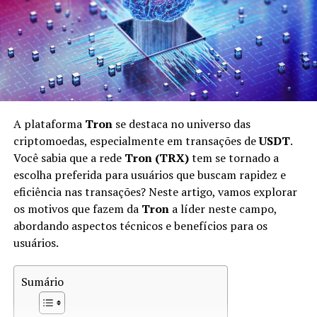
capacidade de processamento, o que torna essa
atividade acessível apenas para poucas pessoas. Por
outro lado, a mineração celular democratiza esse acesso,
abrindo oportunidades para uma gama maior de
usuários.
Entendendo o Pi Network
A plataforma
Tron
se destaca no universo das
Pi Network
é uma das principais plataformas que
criptomoedas, especialmente em transações de
USDT
.
introduziu a mineração celular. Lançada em 2019 por
Você sabia que a rede
Tron (TRX)
tem se tornado a
um grupo de graduados da Universidade de Stanford, a
escolha preferida para usuários que buscam rapidez e
Pi Network visa criar uma criptomoeda acessível e
eficiência nas transações? Neste artigo, vamos explorar
inclusiva. A proposta da Pi é permitir que qualquer
os motivos que fazem da
Tron
a líder neste campo,
pessoa com um smartphone possa minerar
abordando aspectos técnicos e benefícios para os
criptomoedas.
usuários.
A principal ideia por trás do Pi Network é que ele opera
Sumário
em um modelo de
consenso
diferente das plataformas
tradicionais. Em vez de usar a prova de trabalho (proof