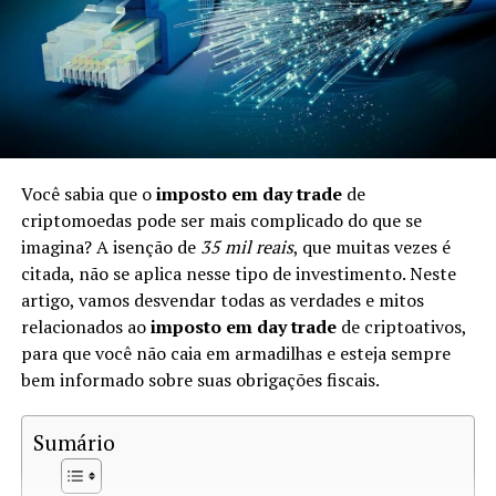
Impostos sobre Criptomoedas no
Brasil
No Brasil, a Receita Federal considera as criptomoedas
como
patrimônio
. Isso significa que, ao trocá-las, você
pode estar sujeito à tributação. As leis fiscais brasileiras
Você sabia que o
imposto em day trade
de
determinam que quaisquer ganhos gerados na venda ou
criptomoedas pode ser mais complicado do que se
troca de ativos digitais devem ser reportados e podem
imagina? A isenção de
35 mil reais
, que muitas vezes é
ser tributados.
citada, não se aplica nesse tipo de investimento. Neste
artigo, vamos desvendar todas as verdades e mitos
Quando a Troca de Criptomoedas é
relacionados ao
imposto em day trade
de criptoativos,
Tributável?
para que você não caia em armadilhas e esteja sempre
bem informado sobre suas obrigações fiscais.
A troca de criptomoedas é tributável quando ocorre um
ganho de capital. De acordo com a Receita Federal, você
Sumário
precisa calcular se o valor da criptomoeda recebida é
superior ao custo da criptomoeda que você deu. Se sim,