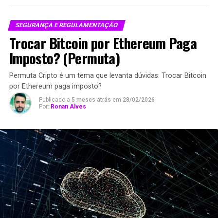
SEGURANÇA E REGULAMENTAÇÃO
Trocar Bitcoin por Ethereum Paga
Imposto? (Permuta)
Permuta Cripto é um tema que levanta dúvidas: Trocar Bitcoin
por Ethereum paga imposto?
Publicado a
5 meses atrás
em
28/02/2026
Por:
Ronan Alves