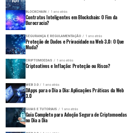
dentro do prazo de cinco anos após a data da
Variedade de ativos:
Existem diversas
entrega da declaração original.
BLOCKCHAIN
1 ano atrás
Contratos Inteligentes em Blockchain: O Fim da
criptomoedas para operar, permitindo
Pagamento de Imposto Devido:
O pagamento
Burocracia?
diversificação nas estratégias.
deve ser feito até a data limite estabelecida pela
Desvantagens:
Receita Federal.
SEGURANÇA E REGULAMENTAÇÃO
1 ano atrás
Proteção de Dados e Privacidade na Web 3.0: O Que
Consequências da Não Declaração
Muda?
Risco elevado:
O day trade é uma estratégia de
alto risco e pode levar a perdas significativas em
A não apresentação da declaração pode acarretar
CRIPTOMOEDAS
1 ano atrás
um curto período.
Criptoativos e Inflação: Proteção ou Risco?
diversas consequências, como:
Estresse emocional:
A pressão para tomar
decisões rápidas pode gerar estresse e
Multas:
Penalidades que podem variar de 1% a
WEB 3.0
1 ano atrás
ansiedade.
DApps para o Dia a Dia: Aplicações Práticas da Web
20% do valor do imposto devido.
3.0
Custos de transação:
Frequentemente, as taxas
Impedimentos:
Dificuldades para obter certidões,
de transação podem reduzir os lucros obtidos.
participar de licitações e realizar operações de
GUIAS E TUTORIAIS
1 ano atrás
Guia Completo para Adoção Segura de Criptomoedas
crédito.
Quais são as obrigações fiscais dos
no Dia a Dia
Investigação:
Maior probabilidade de ser alvo de
traders
auditoria pela Receita Federal.