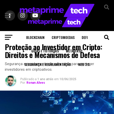
Sair da versão mobile
BLOCKCHAIN
CRIPTOMOEDAS
DEFI
SEGURANÇA E REGULAMENTAÇÃO
Proteção ao Investidor em Cripto:
GUIAS E TUTORIAIS
METAVERSO
Direitos e Mecanismos de Defesa
SEGURANÇA E REGULAMENTAÇÃO
WEB 3.0
Segurança e regulamentação são vitais para proteger
investidores em criptoativos.
Publicado a
1 ano atrás
em
10/06/2025
Por:
Ronan Alves