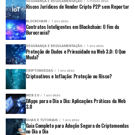
criptomoedas pode proporcionar oportunidades
SEGURANÇA E REGULAMENTAÇÃO
5 meses atrás
apresentadas a qualquer momento, desde que
Riscos Jurídicos de Vender Cripto P2P sem Reportar
significativas de lucro.
dentro do prazo de cinco anos após a data da
Variedade de ativos:
Existem diversas
entrega da declaração original.
BLOCKCHAIN
1 ano atrás
Contratos Inteligentes em Blockchain: O Fim da
criptomoedas para operar, permitindo
Pagamento de Imposto Devido:
O pagamento
Burocracia?
diversificação nas estratégias.
deve ser feito até a data limite estabelecida pela
Desvantagens:
Receita Federal.
SEGURANÇA E REGULAMENTAÇÃO
1 ano atrás
Proteção de Dados e Privacidade na Web 3.0: O Que
Consequências da Não Declaração
Muda?
Risco elevado:
O day trade é uma estratégia de
alto risco e pode levar a perdas significativas em
A não apresentação da declaração pode acarretar
CRIPTOMOEDAS
1 ano atrás
um curto período.
Criptoativos e Inflação: Proteção ou Risco?
diversas consequências, como:
Estresse emocional:
A pressão para tomar
decisões rápidas pode gerar estresse e
Multas:
Penalidades que podem variar de 1% a
WEB 3.0
1 ano atrás
ansiedade.
DApps para o Dia a Dia: Aplicações Práticas da Web
20% do valor do imposto devido.
3.0
Custos de transação:
Frequentemente, as taxas
Impedimentos:
Dificuldades para obter certidões,
de transação podem reduzir os lucros obtidos.
participar de licitações e realizar operações de
GUIAS E TUTORIAIS
1 ano atrás
Guia Completo para Adoção Segura de Criptomoedas
crédito.
Quais são as obrigações fiscais dos
no Dia a Dia