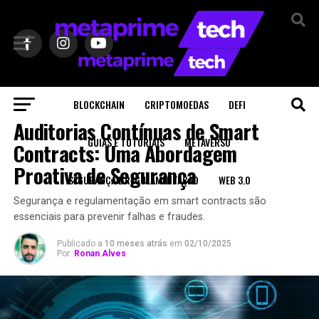
Sair da versão mobile
BLOCKCHAIN
CRIPTOMOEDAS
DEFI
SEGURANÇA E REGULAMENTAÇÃO
Auditorias Contínuas de Smart
GUIAS E TUTORIAIS
METAVERSO
Contracts: Uma Abordagem
Proativa de Segurança
SEGURANÇA E REGULAMENTAÇÃO
WEB 3.0
Segurança e regulamentação em smart contracts são
essenciais para prevenir falhas e fraudes.
Publicado a
10 meses atrás
em
02/10/2025
Por:
Ronan Alves