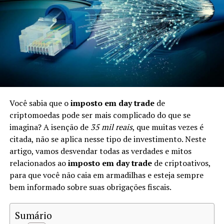
rápida e pode economizar taxas de conversão.
Impostos sobre Criptomoedas no
Brasil
No Brasil, a Receita Federal considera as criptomoedas
como
patrimônio
. Isso significa que, ao trocá-las, você
pode estar sujeito à tributação. As leis fiscais brasileiras
Você sabia que o
imposto em day trade
de
determinam que quaisquer ganhos gerados na venda ou
criptomoedas pode ser mais complicado do que se
troca de ativos digitais devem ser reportados e podem
imagina? A isenção de
35 mil reais
, que muitas vezes é
ser tributados.
citada, não se aplica nesse tipo de investimento. Neste
artigo, vamos desvendar todas as verdades e mitos
Quando a Troca de Criptomoedas é
relacionados ao
imposto em day trade
de criptoativos,
Tributável?
para que você não caia em armadilhas e esteja sempre
bem informado sobre suas obrigações fiscais.
A troca de criptomoedas é tributável quando ocorre um
ganho de capital. De acordo com a Receita Federal, você
Sumário
precisa calcular se o valor da criptomoeda recebida é