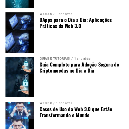
do setor bancário. No entanto, também enfrenta
críticas devido à sua conexão com a Ripple Labs,
WEB 3.0
1 ano atrás
tornando-se alvo de debates sobre
DApps para o Dia a Dia: Aplicações
descentralização.
Práticas da Web 3.0
Futuro das Criptomoedas: Previsões
para XLM e XRP
O futuro das criptomoedas, incluindo XLM e XRP, está
GUIAS E TUTORIAIS
1 ano atrás
Guia Completo para Adoção Segura de
repleto de incertezas e oportunidades. As previsões
Criptomoedas no Dia a Dia
podem incluir:
Crescimento do Uso:
É esperado que tanto
Stellar quanto Ripple vejam um aumento no uso à
medida que mais pessoas e instituições adotem
WEB 3.0
1 ano atrás
soluções baseadas em blockchain.
Casos de Uso da Web 3.0 que Estão
Transformando o Mundo
Adoção Regulatória:
A regulamentação pode
influenciar o crescimento de ambas as