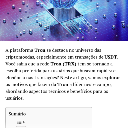
capacidade de processamento, o que torna essa
atividade acessível apenas para poucas pessoas. Por
outro lado, a mineração celular democratiza esse acesso,
abrindo oportunidades para uma gama maior de
usuários.
Entendendo o Pi Network
A plataforma
Tron
se destaca no universo das
Pi Network
é uma das principais plataformas que
criptomoedas, especialmente em transações de
USDT
.
introduziu a mineração celular. Lançada em 2019 por
Você sabia que a rede
Tron (TRX)
tem se tornado a
um grupo de graduados da Universidade de Stanford, a
escolha preferida para usuários que buscam rapidez e
Pi Network visa criar uma criptomoeda acessível e
eficiência nas transações? Neste artigo, vamos explorar
inclusiva. A proposta da Pi é permitir que qualquer
os motivos que fazem da
Tron
a líder neste campo,
pessoa com um smartphone possa minerar
abordando aspectos técnicos e benefícios para os
criptomoedas.
usuários.
A principal ideia por trás do Pi Network é que ele opera
Sumário
em um modelo de
consenso
diferente das plataformas
tradicionais. Em vez de usar a prova de trabalho (proof