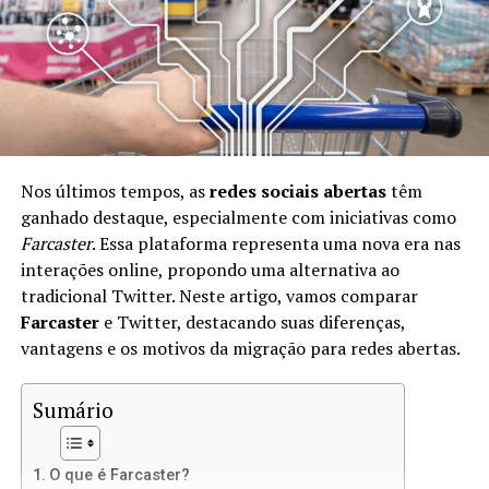
Com o Lens Protocol, você pode manter o controle
total sobre suas informações e interações. Isso significa
que você é o único proprietário de sua identidade digital
e pode usá-la em diferentes plataformas sem perder
dados ou seguidores.
Benefícios de Usar o Lens Protocol
Nos últimos tempos, as
redes sociais abertas
têm
ganhado destaque, especialmente com iniciativas como
Existem muitos benefícios em adotar o Lens Protocol,
Farcaster
. Essa plataforma representa uma nova era nas
incluindo:
interações online, propondo uma alternativa ao
tradicional Twitter. Neste artigo, vamos comparar
Controle de Dados:
Você mantém seus dados
Farcaster
e Twitter, destacando suas diferenças,
pessoais e históricos de interações.
vantagens e os motivos da migração para redes abertas.
Interoperabilidade:
Seu perfil pode ser usado em
diversas plataformas que suportam o Lens
Sumário
Protocol.
Monetização:
Crie conteúdo e receba
O que é Farcaster?