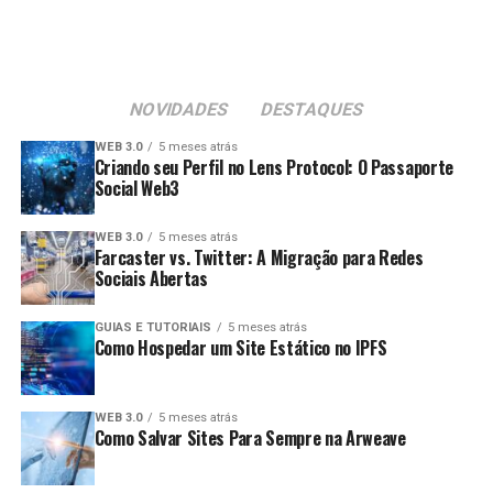
NOVIDADES
DESTAQUES
WEB 3.0
5 meses atrás
Criando seu Perfil no Lens Protocol: O Passaporte
Social Web3
WEB 3.0
5 meses atrás
Farcaster vs. Twitter: A Migração para Redes
Sociais Abertas
GUIAS E TUTORIAIS
5 meses atrás
Como Hospedar um Site Estático no IPFS
WEB 3.0
5 meses atrás
Como Salvar Sites Para Sempre na Arweave