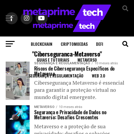
Sair da versão mobile
BLOCKCHAIN
CRIPTOMOEDAS
DEFI
Todas as postagens marcadas com
"Ciberseguranca-Metaverso"
GUIAS E TUTORIAIS
METAVERSO
SEGURANÇA E REGULAMENTAÇÃO
10 meses atrás
Riscos de Cibersegurança Específicos do
Metaverso
SEGURANÇA E REGULAMENTAÇÃO
WEB 3.0
Cibersegurança Metaverso é essencial
para garantir a proteção virtual no
mundo digital emergente.
METAVERSO
10 meses atrás
Segurança e Privacidade de Dados no
Metaverso: Desafios Crescentes
Metaverso e a proteção de sua
privacidade: desafios e soluções