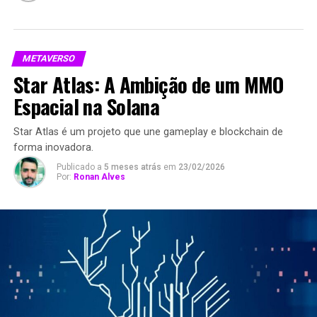
METAVERSO
Star Atlas: A Ambição de um MMO
Espacial na Solana
Star Atlas é um projeto que une gameplay e blockchain de
forma inovadora.
Publicado a
5 meses atrás
em
23/02/2026
Por:
Ronan Alves