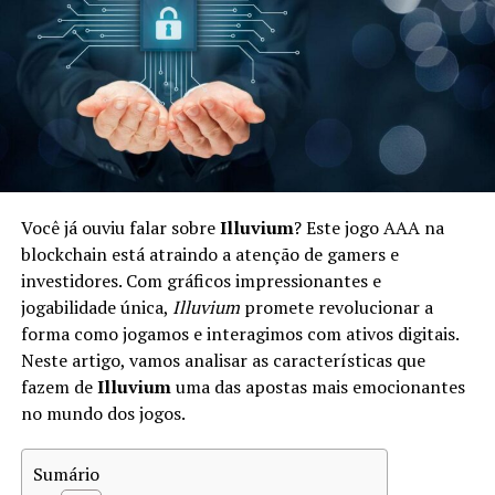
não apenas um espaço para jogar, mas também para
investir em um ecossistema econômico digital.
Como Funciona a Economia em Star
Atlas
A economia de Star Atlas é complexa e baseada em um
sistema de diferentes tipos de ativos digitais. Os
Você já ouviu falar sobre
Illuvium
? Este jogo AAA na
jogadores podem negociar
naves
,
planetóides
e outros
blockchain está atraindo a atenção de gamers e
bens dentro do jogo. Aqui estão alguns aspectos chave:
investidores. Com gráficos impressionantes e
jogabilidade única,
Illuvium
promete revolucionar a
Tokens:
Star Atlas utiliza dois tokens principais —
forma como jogamos e interagimos com ativos digitais.
ATLAS e POLIS. ATLAS é utilizado para transações
Neste artigo, vamos analisar as características que
gerais, enquanto POLIS representa a governança.
fazem de
Illuvium
uma das apostas mais emocionantes
no mundo dos jogos.
Mercado:
Os jogadores podem participar em um
mercado dinâmico onde vendem e compram ativos,
Sumário
influenciando os preços com base na oferta e