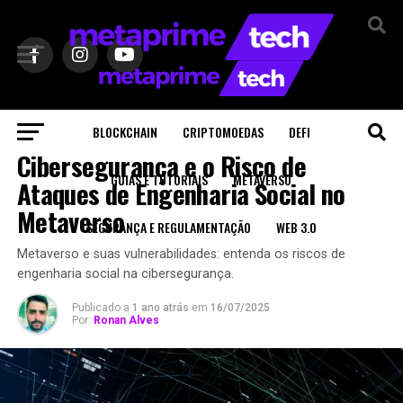
BLOCKCHAIN
CRIPTOMOEDAS
DEFI
METAVERSO
Cibersegurança e o Risco de
GUIAS E TUTORIAIS
METAVERSO
Ataques de Engenharia Social no
Metaverso
SEGURANÇA E REGULAMENTAÇÃO
WEB 3.0
Metaverso e suas vulnerabilidades: entenda os riscos de
engenharia social na cibersegurança.
Publicado a
1 ano atrás
em
16/07/2025
Por:
Ronan Alves