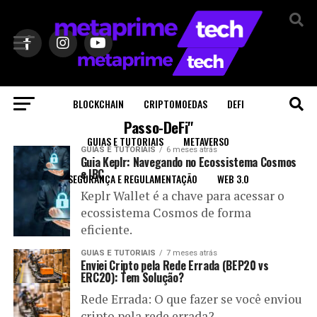
Sair da versão mobile
BLOCKCHAIN
CRIPTOMOEDAS
DEFI
Todas as postagens marcadas com "Passo-a-
Passo-DeFi"
GUIAS E TUTORIAIS
METAVERSO
GUIAS E TUTORIAIS
6 meses atrás
Guia Keplr: Navegando no Ecossistema Cosmos
e IBC
SEGURANÇA E REGULAMENTAÇÃO
WEB 3.0
Keplr Wallet é a chave para acessar o
ecossistema Cosmos de forma
eficiente.
GUIAS E TUTORIAIS
7 meses atrás
Enviei Cripto pela Rede Errada (BEP20 vs
ERC20): Tem Solução?
Rede Errada: O que fazer se você enviou
cripto pela rede errada?