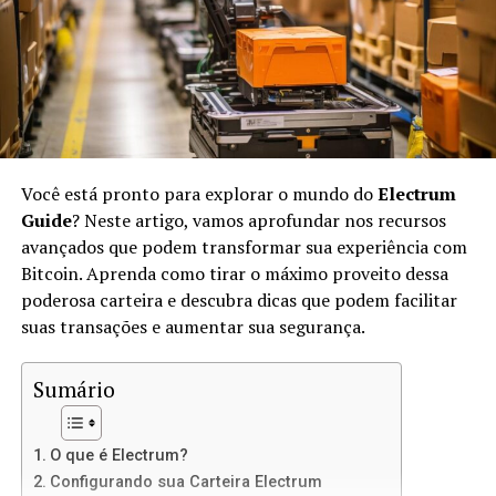
No IPFS, os arquivos são identificados por suas
hashes
únicas, em vez de endereços URL. Isso significa que,
quando você acessar um arquivo, estará acessando sua
versão exata, não importa onde ele esteja armazenado.
O IPFS usa conceitos de
peer-to-peer
(P2P) para
transferir arquivos diretamente entre os usuários.
Você está pronto para explorar o mundo do
Electrum
Vantagens de Usar IPFS para Sites
Guide
? Neste artigo, vamos aprofundar nos recursos
avançados que podem transformar sua experiência com
Estáticos
Bitcoin. Aprenda como tirar o máximo proveito dessa
poderosa carteira e descubra dicas que podem facilitar
Usar IPFS para hospedar sites estáticos oferece várias
suas transações e aumentar sua segurança.
vantagens:
Sumário
Descentralização:
Não há um único ponto de
falha, o que significa mais resiliência contra
ataques e censura.
O que é Electrum?
Velocidade:
Como os arquivos são distribuídos
Configurando sua Carteira Electrum