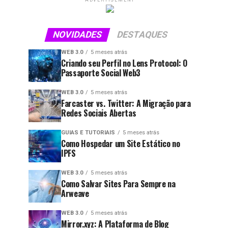
ADVERTISEMENT
NOVIDADES
DESTAQUES
WEB 3.0
5 meses atrás
Criando seu Perfil no Lens Protocol: O
Passaporte Social Web3
WEB 3.0
5 meses atrás
Farcaster vs. Twitter: A Migração para
Redes Sociais Abertas
GUIAS E TUTORIAIS
5 meses atrás
Como Hospedar um Site Estático no
IPFS
WEB 3.0
5 meses atrás
Como Salvar Sites Para Sempre na
Arweave
WEB 3.0
5 meses atrás
Mirror.xyz: A Plataforma de Blog