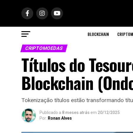
BLOCKCHAIN
CRIPTOM
CRIPTOMOEDAS
Títulos do Tesou
Blockchain (Ondo
Tokenização títulos estão transformando tít
Publicado a
8 meses atrás
em
20/12/2025
Por:
Ronan Alves