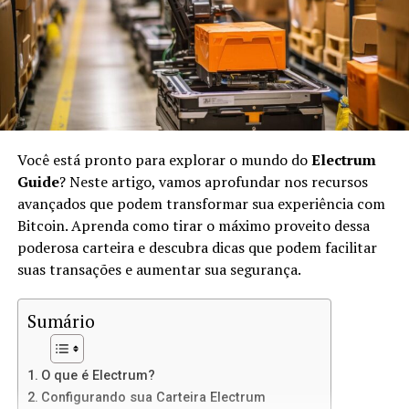
No IPFS, os arquivos são identificados por suas
hashes
únicas, em vez de endereços URL. Isso significa que,
quando você acessar um arquivo, estará acessando sua
versão exata, não importa onde ele esteja armazenado.
O IPFS usa conceitos de
peer-to-peer
(P2P) para
transferir arquivos diretamente entre os usuários.
Você está pronto para explorar o mundo do
Electrum
Vantagens de Usar IPFS para Sites
Guide
? Neste artigo, vamos aprofundar nos recursos
avançados que podem transformar sua experiência com
Estáticos
Bitcoin. Aprenda como tirar o máximo proveito dessa
poderosa carteira e descubra dicas que podem facilitar
Usar IPFS para hospedar sites estáticos oferece várias
suas transações e aumentar sua segurança.
vantagens:
Sumário
Descentralização:
Não há um único ponto de
falha, o que significa mais resiliência contra
ataques e censura.
O que é Electrum?
Velocidade:
Como os arquivos são distribuídos
Configurando sua Carteira Electrum