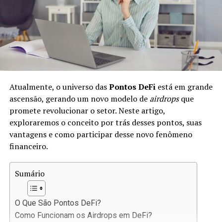
economia, pois fornece os recursos necessários para
fomentar o investimento e o consumo.
No mercado de crédito, há diferentes tipos de produtos,
como:
Empréstimos Pessoais:
Financiamentos para
Atualmente, o universo das
Pontos DeFi
está em grande
consumo pessoal.
ascensão, gerando um novo modelo de
airdrops
que
Créditos Empresariais:
Recursos destinados a
promete revolucionar o setor. Neste artigo,
empresas para expandir ou operar.
exploraremos o conceito por trás desses pontos, suas
vantagens e como participar desse novo fenômeno
Hipotecas:
Empréstimos garantidos por
financeiro.
propriedades.
Esse mercado evolui constantemente, e nos últimos
Sumário
anos, o advento das tecnologias financeiras trouxe
novas formas de conceder e acessar crédito.
O Que São Pontos DeFi?
A Revolução do DeFi no
Como Funcionam os Airdrops em DeFi?