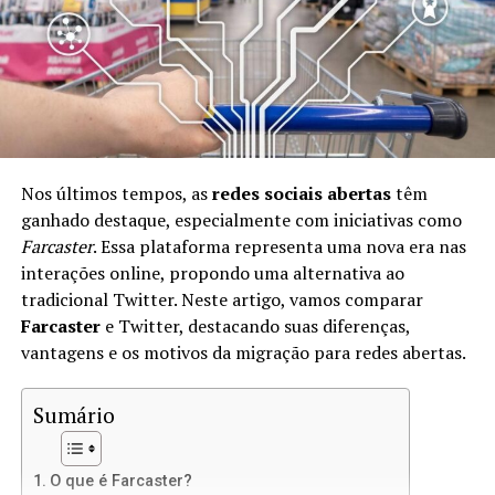
Com o Lens Protocol, você pode manter o controle
total sobre suas informações e interações. Isso significa
que você é o único proprietário de sua identidade digital
e pode usá-la em diferentes plataformas sem perder
dados ou seguidores.
Benefícios de Usar o Lens Protocol
Nos últimos tempos, as
redes sociais abertas
têm
ganhado destaque, especialmente com iniciativas como
Existem muitos benefícios em adotar o Lens Protocol,
Farcaster
. Essa plataforma representa uma nova era nas
incluindo:
interações online, propondo uma alternativa ao
tradicional Twitter. Neste artigo, vamos comparar
Controle de Dados:
Você mantém seus dados
Farcaster
e Twitter, destacando suas diferenças,
pessoais e históricos de interações.
vantagens e os motivos da migração para redes abertas.
Interoperabilidade:
Seu perfil pode ser usado em
diversas plataformas que suportam o Lens
Sumário
Protocol.
Monetização:
Crie conteúdo e receba
O que é Farcaster?